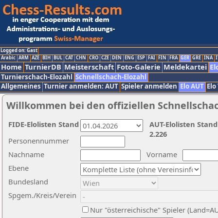
Logged on: Gast
Arabic
ARM
AZE
BIH
BUL
CAT
CHN
CRO
CZE
DEN
ENG
ESP
FAI
FIN
FRA
GER
GRE
INA
I
Home
TurnierDB
Meisterschaft
Foto-Galerie
Meldekartei
El
Turnierschach-Elozahl
Schnellschach-Elozahl
Allgemeines
Turnier anmelden: AUT
Spieler anmelden
Elo AUT
Elo
Willkommen bei den offiziellen Schnellscha
FIDE-Elolisten Stand
AUT-Elolisten Stand
2.226
Personennummer
Nachname
Vorname
Ebene
Bundesland
Spgem./Kreis/Verein
Nur "österreichische" Spieler (Land=A