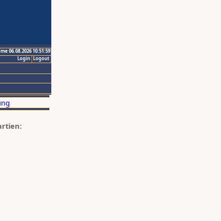
ime 06.08.2026 10:51:59
Login
Logout
artien: