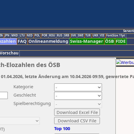
Servert
TA
JPN
MKD
LTU
NED
POL
POR
ROU
RUS
SRB
SVK
SWE
TUR
UKR
VIE
FontSize:11pt
ozahlen
FAQ
Onlineanmeldung
Swiss-Manager
ÖSB
FIDE
 Vorschau
ch-Elozahlen des ÖSB
 01.04.2026, letzte Änderung am 10.04.2026 09:59, gewertete P
Kategorie
Geschlecht
Spielberechtigung
Top 100
UT)