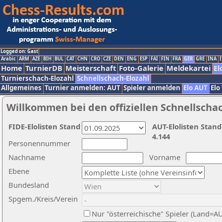
Logged on: Gast
Arabic
ARM
AZE
BIH
BUL
CAT
CHN
CRO
CZE
DEN
ENG
ESP
FAI
FIN
FRA
GER
GRE
INA
I
Home
TurnierDB
Meisterschaft
Foto-Galerie
Meldekartei
El
Turnierschach-Elozahl
Schnellschach-Elozahl
Allgemeines
Turnier anmelden: AUT
Spieler anmelden
Elo AUT
Elo
Willkommen bei den offiziellen Schnellscha
FIDE-Elolisten Stand
AUT-Elolisten Stand
4.144
Personennummer
Nachname
Vorname
Ebene
Bundesland
Spgem./Kreis/Verein
Nur "österreichische" Spieler (Land=A