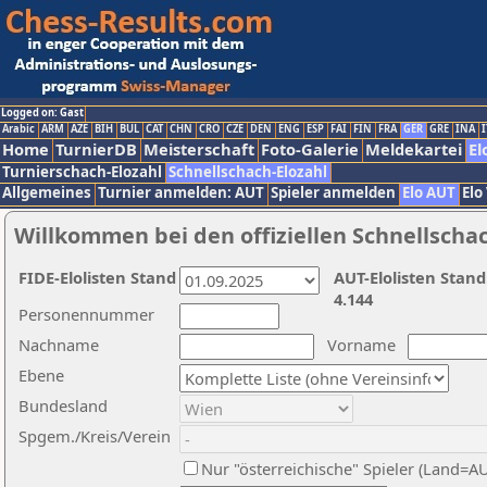
Logged on: Gast
Arabic
ARM
AZE
BIH
BUL
CAT
CHN
CRO
CZE
DEN
ENG
ESP
FAI
FIN
FRA
GER
GRE
INA
I
Home
TurnierDB
Meisterschaft
Foto-Galerie
Meldekartei
El
Turnierschach-Elozahl
Schnellschach-Elozahl
Allgemeines
Turnier anmelden: AUT
Spieler anmelden
Elo AUT
Elo
Willkommen bei den offiziellen Schnellscha
FIDE-Elolisten Stand
AUT-Elolisten Stand
4.144
Personennummer
Nachname
Vorname
Ebene
Bundesland
Spgem./Kreis/Verein
Nur "österreichische" Spieler (Land=A