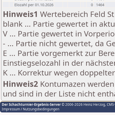
Elozahl per 01.10.2026
0
1464
Hinweis1
Wertebereich Feld St 
blank ... Partie gewertet in akt
V ... Partie gewertet in Vorperi
- ... Partie nicht gewertet, da 
E ... Partie vorgemerkt zur Be
Einstiegselozahl in der nächst
K ... Korrektur wegen doppelt
Hinweis2
Kontumazen werden g
und sind in der Liste nicht enth
Der Schachturnier-Ergebnis-Server
© 2006-2026 Heinz Herzog
, CMS
Impressum / Nutzungsbedingungen