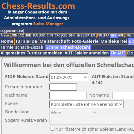
Logged on: Gast
Arabic
ARM
AZE
BIH
BUL
CAT
CHN
CRO
CZE
DEN
ENG
ESP
FAI
FIN
FRA
GER
GRE
INA
I
Home
TurnierDB
Meisterschaft
Foto-Galerie
Meldekartei
El
Turnierschach-Elozahl
Schnellschach-Elozahl
Allgemeines
Turnier anmelden: AUT
Spieler anmelden
Elo AUT
Elo
Willkommen bei den offiziellen Schnellscha
FIDE-Elolisten Stand
AUT-Elolisten Stand
4.144
Personennummer
Nachname
Vorname
Ebene
Bundesland
Spgem./Kreis/Verein
Nur "österreichische" Spieler (Land=A