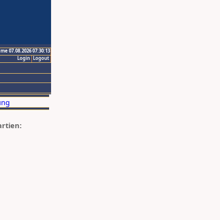
ime 07.08.2026 07:30:13
Login
Logout
artien: