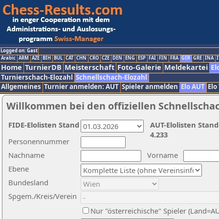
Logged on: Gast
Arabic
ARM
AZE
BIH
BUL
CAT
CHN
CRO
CZE
DEN
ENG
ESP
FAI
FIN
FRA
GER
GRE
INA
I
Home
TurnierDB
Meisterschaft
Foto-Galerie
Meldekartei
El
Turnierschach-Elozahl
Schnellschach-Elozahl
Allgemeines
Turnier anmelden: AUT
Spieler anmelden
Elo AUT
Elo
Willkommen bei den offiziellen Schnellscha
FIDE-Elolisten Stand
AUT-Elolisten Stand
4.233
Personennummer
Nachname
Vorname
Ebene
Bundesland
Spgem./Kreis/Verein
Nur "österreichische" Spieler (Land=A