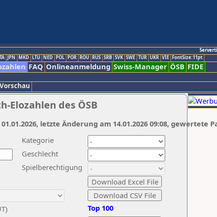
Servert
TA
JPN
MKD
LTU
NED
POL
POR
ROU
RUS
SRB
SVK
SWE
TUR
UKR
VIE
FontSize:11pt
ozahlen
FAQ
Onlineanmeldung
Swiss-Manager
ÖSB
FIDE
 Vorschau
ch-Elozahlen des ÖSB
 01.01.2026, letzte Änderung am 14.01.2026 09:08, gewertete P
Kategorie
Geschlecht
Spielberechtigung
Top 100
UT)