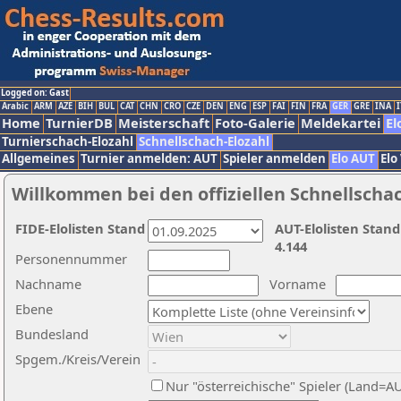
Logged on: Gast
Arabic
ARM
AZE
BIH
BUL
CAT
CHN
CRO
CZE
DEN
ENG
ESP
FAI
FIN
FRA
GER
GRE
INA
I
Home
TurnierDB
Meisterschaft
Foto-Galerie
Meldekartei
El
Turnierschach-Elozahl
Schnellschach-Elozahl
Allgemeines
Turnier anmelden: AUT
Spieler anmelden
Elo AUT
Elo
Willkommen bei den offiziellen Schnellscha
FIDE-Elolisten Stand
AUT-Elolisten Stand
4.144
Personennummer
Nachname
Vorname
Ebene
Bundesland
Spgem./Kreis/Verein
Nur "österreichische" Spieler (Land=A