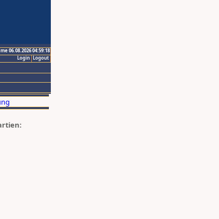
ime 06.08.2026 04:59:18
Login
Logout
artien: