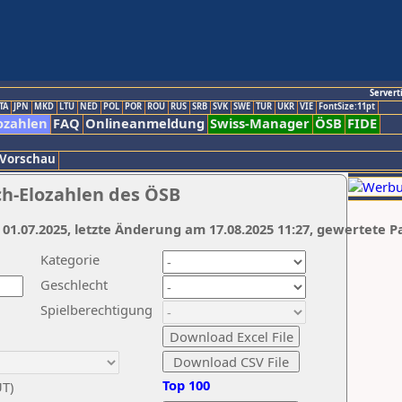
Servert
TA
JPN
MKD
LTU
NED
POL
POR
ROU
RUS
SRB
SVK
SWE
TUR
UKR
VIE
FontSize:11pt
ozahlen
FAQ
Onlineanmeldung
Swiss-Manager
ÖSB
FIDE
 Vorschau
ch-Elozahlen des ÖSB
 01.07.2025, letzte Änderung am 17.08.2025 11:27, gewertete P
Kategorie
Geschlecht
Spielberechtigung
Top 100
UT)