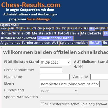
Logged on: Gast
Arabic
ARM
AZE
BIH
BUL
CAT
CHN
CRO
CZE
DEN
ENG
ESP
FAI
FIN
FRA
GER
GRE
INA
I
Home
TurnierDB
Meisterschaft
Foto-Galerie
Meldekartei
El
Turnierschach-Elozahl
Schnellschach-Elozahl
Allgemeines
Turnier anmelden: AUT
Spieler anmelden
Elo AUT
Elo
Willkommen bei den offiziellen Schnellscha
FIDE-Elolisten Stand
AUT-Elolisten Stand
4.144
Personennummer
Nachname
Vorname
Ebene
Bundesland
Spgem./Kreis/Verein
Nur "österreichische" Spieler (Land=A