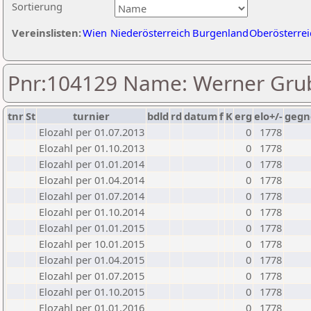
Sortierung
Vereinslisten:
Wien
Niederösterreich
Burgenland
Oberösterrei
Pnr:104129 Name: Werner Gru
tnr
St
turnier
bdld
rd
datum
f
K
erg
elo+/-
gegn
Elozahl per 01.07.2013
0
1778
Elozahl per 01.10.2013
0
1778
Elozahl per 01.01.2014
0
1778
Elozahl per 01.04.2014
0
1778
Elozahl per 01.07.2014
0
1778
Elozahl per 01.10.2014
0
1778
Elozahl per 01.01.2015
0
1778
Elozahl per 10.01.2015
0
1778
Elozahl per 01.04.2015
0
1778
Elozahl per 01.07.2015
0
1778
Elozahl per 01.10.2015
0
1778
Elozahl per 01.01.2016
0
1778