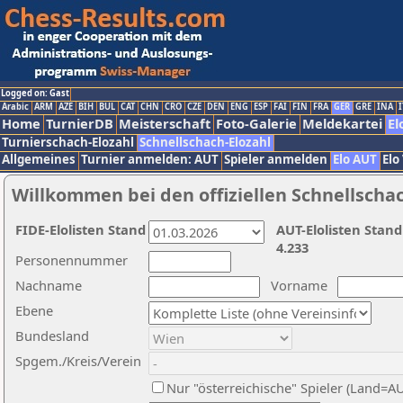
Logged on: Gast
Arabic
ARM
AZE
BIH
BUL
CAT
CHN
CRO
CZE
DEN
ENG
ESP
FAI
FIN
FRA
GER
GRE
INA
I
Home
TurnierDB
Meisterschaft
Foto-Galerie
Meldekartei
El
Turnierschach-Elozahl
Schnellschach-Elozahl
Allgemeines
Turnier anmelden: AUT
Spieler anmelden
Elo AUT
Elo
Willkommen bei den offiziellen Schnellscha
FIDE-Elolisten Stand
AUT-Elolisten Stand
4.233
Personennummer
Nachname
Vorname
Ebene
Bundesland
Spgem./Kreis/Verein
Nur "österreichische" Spieler (Land=A