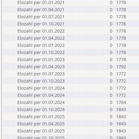
Elozahl per 01.01.2021
0
1778
Elozahl per 01.04.2021
0
1778
Elozahl per 01.07.2021
0
1778
Elozahl per 01.10.2021
0
1778
Elozahl per 01.01.2022
0
1778
Elozahl per 01.04.2022
0
1778
Elozahl per 01.07.2022
0
1778
Elozahl per 01.10.2022
0
1778
Elozahl per 01.01.2023
0
1778
Elozahl per 01.04.2023
0
1792
Elozahl per 01.07.2023
0
1772
Elozahl per 01.10.2023
0
1772
Elozahl per 01.01.2024
0
1772
Elozahl per 01.04.2024
0
1772
Elozahl per 01.07.2024
0
1764
Elozahl per 01.10.2024
0
1843
Elozahl per 01.01.2025
0
1843
Elozahl per 01.04.2025
0
1843
Elozahl per 01.07.2025
0
1843
Elozahl per 01.10.2025
0
1843