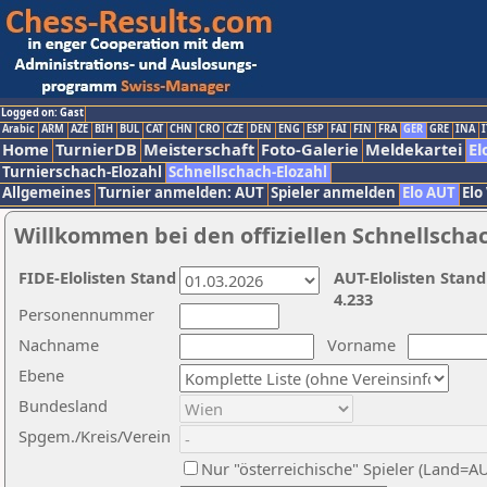
Logged on: Gast
Arabic
ARM
AZE
BIH
BUL
CAT
CHN
CRO
CZE
DEN
ENG
ESP
FAI
FIN
FRA
GER
GRE
INA
I
Home
TurnierDB
Meisterschaft
Foto-Galerie
Meldekartei
El
Turnierschach-Elozahl
Schnellschach-Elozahl
Allgemeines
Turnier anmelden: AUT
Spieler anmelden
Elo AUT
Elo
Willkommen bei den offiziellen Schnellscha
FIDE-Elolisten Stand
AUT-Elolisten Stand
4.233
Personennummer
Nachname
Vorname
Ebene
Bundesland
Spgem./Kreis/Verein
Nur "österreichische" Spieler (Land=A