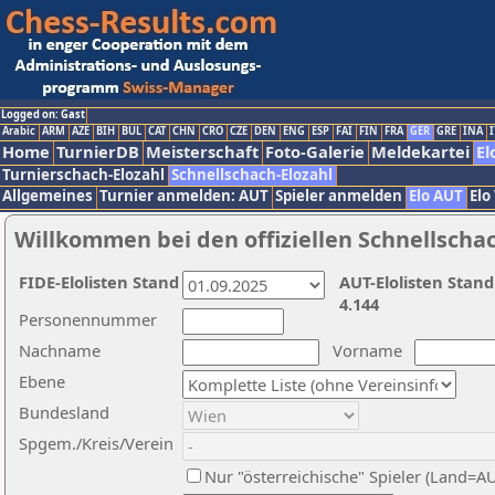
Logged on: Gast
Arabic
ARM
AZE
BIH
BUL
CAT
CHN
CRO
CZE
DEN
ENG
ESP
FAI
FIN
FRA
GER
GRE
INA
I
Home
TurnierDB
Meisterschaft
Foto-Galerie
Meldekartei
El
Turnierschach-Elozahl
Schnellschach-Elozahl
Allgemeines
Turnier anmelden: AUT
Spieler anmelden
Elo AUT
Elo
Willkommen bei den offiziellen Schnellscha
FIDE-Elolisten Stand
AUT-Elolisten Stand
4.144
Personennummer
Nachname
Vorname
Ebene
Bundesland
Spgem./Kreis/Verein
Nur "österreichische" Spieler (Land=A