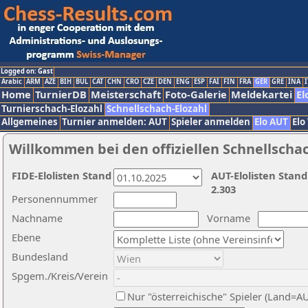
Logged on: Gast
Arabic
ARM
AZE
BIH
BUL
CAT
CHN
CRO
CZE
DEN
ENG
ESP
FAI
FIN
FRA
GER
GRE
INA
I
Home
TurnierDB
Meisterschaft
Foto-Galerie
Meldekartei
El
Turnierschach-Elozahl
Schnellschach-Elozahl
Allgemeines
Turnier anmelden: AUT
Spieler anmelden
Elo AUT
Elo
Willkommen bei den offiziellen Schnellscha
FIDE-Elolisten Stand
AUT-Elolisten Stand
2.303
Personennummer
Nachname
Vorname
Ebene
Bundesland
Spgem./Kreis/Verein
Nur "österreichische" Spieler (Land=A