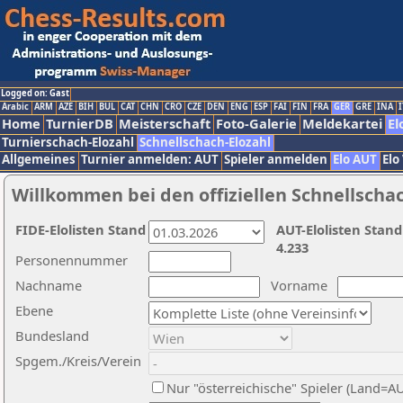
Logged on: Gast
Arabic
ARM
AZE
BIH
BUL
CAT
CHN
CRO
CZE
DEN
ENG
ESP
FAI
FIN
FRA
GER
GRE
INA
I
Home
TurnierDB
Meisterschaft
Foto-Galerie
Meldekartei
El
Turnierschach-Elozahl
Schnellschach-Elozahl
Allgemeines
Turnier anmelden: AUT
Spieler anmelden
Elo AUT
Elo
Willkommen bei den offiziellen Schnellscha
FIDE-Elolisten Stand
AUT-Elolisten Stand
4.233
Personennummer
Nachname
Vorname
Ebene
Bundesland
Spgem./Kreis/Verein
Nur "österreichische" Spieler (Land=A