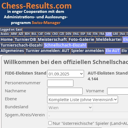
Logged on: Gast
Arabic
ARM
AZE
BIH
BUL
CAT
CHN
CRO
CZE
DEN
ENG
ESP
FAI
FIN
FRA
GER
GRE
INA
I
Home
TurnierDB
Meisterschaft
Foto-Galerie
Meldekartei
El
Turnierschach-Elozahl
Schnellschach-Elozahl
Allgemeines
Turnier anmelden: AUT
Spieler anmelden
Elo AUT
Elo
Willkommen bei den offiziellen Schnellscha
FIDE-Elolisten Stand
AUT-Elolisten Stand
4.144
Personennummer
Nachname
Vorname
Ebene
Bundesland
Spgem./Kreis/Verein
Nur "österreichische" Spieler (Land=A