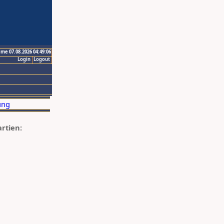
ime 07.08.2026 04:49:06
Login
Logout
artien: