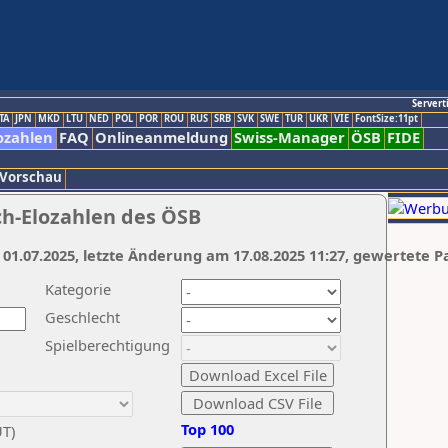
Servert
TA
JPN
MKD
LTU
NED
POL
POR
ROU
RUS
SRB
SVK
SWE
TUR
UKR
VIE
FontSize:11pt
ozahlen
FAQ
Onlineanmeldung
Swiss-Manager
ÖSB
FIDE
 Vorschau
ch-Elozahlen des ÖSB
 01.07.2025, letzte Änderung am 17.08.2025 11:27, gewertete P
Kategorie
Geschlecht
Spielberechtigung
Top 100
UT)