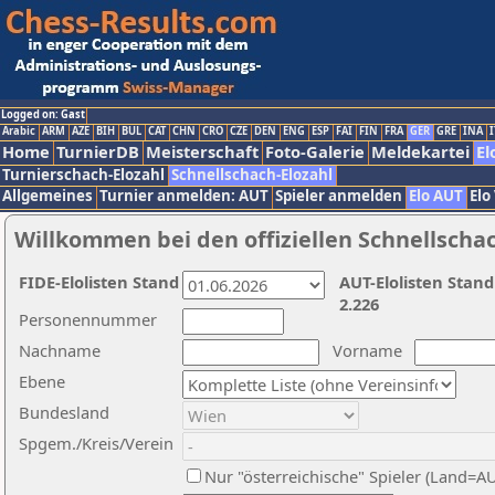
Logged on: Gast
Arabic
ARM
AZE
BIH
BUL
CAT
CHN
CRO
CZE
DEN
ENG
ESP
FAI
FIN
FRA
GER
GRE
INA
I
Home
TurnierDB
Meisterschaft
Foto-Galerie
Meldekartei
El
Turnierschach-Elozahl
Schnellschach-Elozahl
Allgemeines
Turnier anmelden: AUT
Spieler anmelden
Elo AUT
Elo
Willkommen bei den offiziellen Schnellscha
FIDE-Elolisten Stand
AUT-Elolisten Stand
2.226
Personennummer
Nachname
Vorname
Ebene
Bundesland
Spgem./Kreis/Verein
Nur "österreichische" Spieler (Land=A