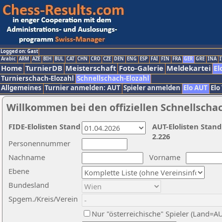
Logged on: Gast
Arabic
ARM
AZE
BIH
BUL
CAT
CHN
CRO
CZE
DEN
ENG
ESP
FAI
FIN
FRA
GER
GRE
INA
I
Home
TurnierDB
Meisterschaft
Foto-Galerie
Meldekartei
El
Turnierschach-Elozahl
Schnellschach-Elozahl
Allgemeines
Turnier anmelden: AUT
Spieler anmelden
Elo AUT
Elo
Willkommen bei den offiziellen Schnellscha
FIDE-Elolisten Stand
AUT-Elolisten Stand
2.226
Personennummer
Nachname
Vorname
Ebene
Bundesland
Spgem./Kreis/Verein
Nur "österreichische" Spieler (Land=A