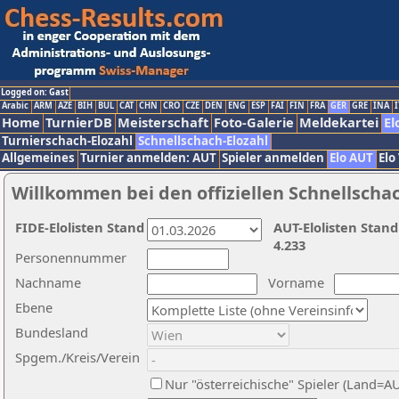
Logged on: Gast
Arabic
ARM
AZE
BIH
BUL
CAT
CHN
CRO
CZE
DEN
ENG
ESP
FAI
FIN
FRA
GER
GRE
INA
I
Home
TurnierDB
Meisterschaft
Foto-Galerie
Meldekartei
El
Turnierschach-Elozahl
Schnellschach-Elozahl
Allgemeines
Turnier anmelden: AUT
Spieler anmelden
Elo AUT
Elo
Willkommen bei den offiziellen Schnellscha
FIDE-Elolisten Stand
AUT-Elolisten Stand
4.233
Personennummer
Nachname
Vorname
Ebene
Bundesland
Spgem./Kreis/Verein
Nur "österreichische" Spieler (Land=A