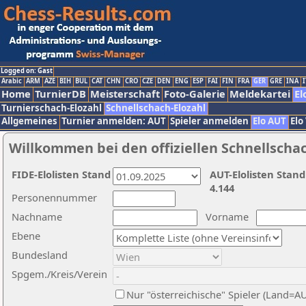
Logged on: Gast
Arabic
ARM
AZE
BIH
BUL
CAT
CHN
CRO
CZE
DEN
ENG
ESP
FAI
FIN
FRA
GER
GRE
INA
I
Home
TurnierDB
Meisterschaft
Foto-Galerie
Meldekartei
El
Turnierschach-Elozahl
Schnellschach-Elozahl
Allgemeines
Turnier anmelden: AUT
Spieler anmelden
Elo AUT
Elo
Willkommen bei den offiziellen Schnellscha
FIDE-Elolisten Stand
AUT-Elolisten Stand
4.144
Personennummer
Nachname
Vorname
Ebene
Bundesland
Spgem./Kreis/Verein
Nur "österreichische" Spieler (Land=A