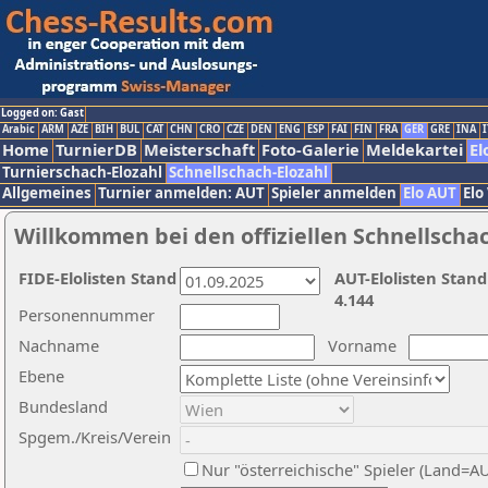
Logged on: Gast
Arabic
ARM
AZE
BIH
BUL
CAT
CHN
CRO
CZE
DEN
ENG
ESP
FAI
FIN
FRA
GER
GRE
INA
I
Home
TurnierDB
Meisterschaft
Foto-Galerie
Meldekartei
El
Turnierschach-Elozahl
Schnellschach-Elozahl
Allgemeines
Turnier anmelden: AUT
Spieler anmelden
Elo AUT
Elo
Willkommen bei den offiziellen Schnellscha
FIDE-Elolisten Stand
AUT-Elolisten Stand
4.144
Personennummer
Nachname
Vorname
Ebene
Bundesland
Spgem./Kreis/Verein
Nur "österreichische" Spieler (Land=A