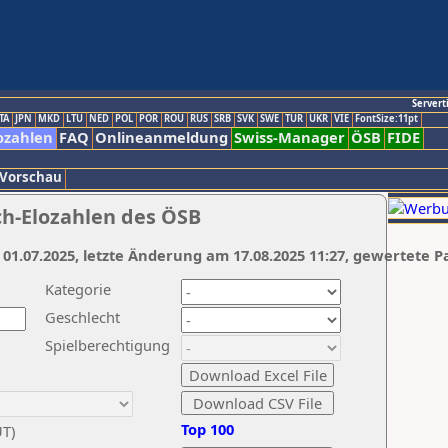
Servert
TA
JPN
MKD
LTU
NED
POL
POR
ROU
RUS
SRB
SVK
SWE
TUR
UKR
VIE
FontSize:11pt
ozahlen
FAQ
Onlineanmeldung
Swiss-Manager
ÖSB
FIDE
 Vorschau
ch-Elozahlen des ÖSB
 01.07.2025, letzte Änderung am 17.08.2025 11:27, gewertete P
Kategorie
Geschlecht
Spielberechtigung
Top 100
UT)