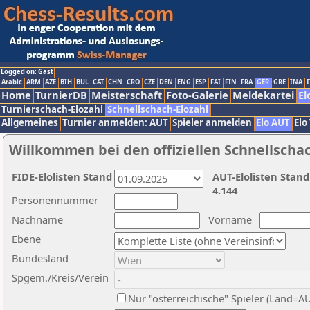
Logged on: Gast
Arabic
ARM
AZE
BIH
BUL
CAT
CHN
CRO
CZE
DEN
ENG
ESP
FAI
FIN
FRA
GER
GRE
INA
I
Home
TurnierDB
Meisterschaft
Foto-Galerie
Meldekartei
El
Turnierschach-Elozahl
Schnellschach-Elozahl
Allgemeines
Turnier anmelden: AUT
Spieler anmelden
Elo AUT
Elo
Willkommen bei den offiziellen Schnellscha
FIDE-Elolisten Stand
AUT-Elolisten Stand
4.144
Personennummer
Nachname
Vorname
Ebene
Bundesland
Spgem./Kreis/Verein
Nur "österreichische" Spieler (Land=A