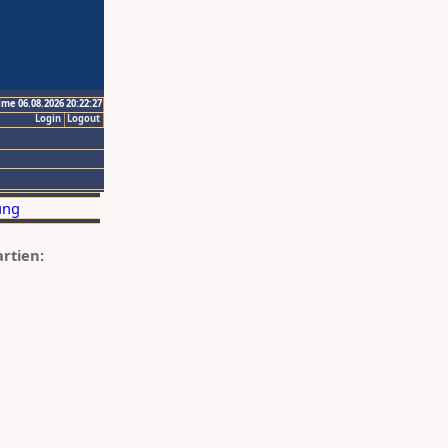
ime 06.08.2026 20:22:27
Login
Logout
artien: