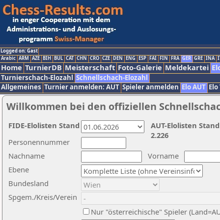
Logged on: Gast
Arabic
ARM
AZE
BIH
BUL
CAT
CHN
CRO
CZE
DEN
ENG
ESP
FAI
FIN
FRA
GER
GRE
INA
I
Home
TurnierDB
Meisterschaft
Foto-Galerie
Meldekartei
El
Turnierschach-Elozahl
Schnellschach-Elozahl
Allgemeines
Turnier anmelden: AUT
Spieler anmelden
Elo AUT
Elo
Willkommen bei den offiziellen Schnellscha
FIDE-Elolisten Stand
AUT-Elolisten Stand
2.226
Personennummer
Nachname
Vorname
Ebene
Bundesland
Spgem./Kreis/Verein
Nur "österreichische" Spieler (Land=A