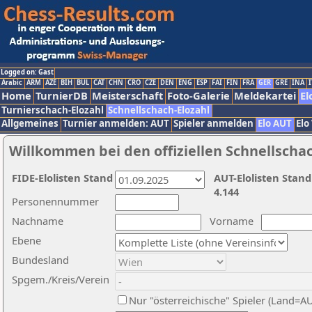
Logged on: Gast
Arabic
ARM
AZE
BIH
BUL
CAT
CHN
CRO
CZE
DEN
ENG
ESP
FAI
FIN
FRA
GER
GRE
INA
I
Home
TurnierDB
Meisterschaft
Foto-Galerie
Meldekartei
El
Turnierschach-Elozahl
Schnellschach-Elozahl
Allgemeines
Turnier anmelden: AUT
Spieler anmelden
Elo AUT
Elo
Willkommen bei den offiziellen Schnellscha
FIDE-Elolisten Stand
AUT-Elolisten Stand
4.144
Personennummer
Nachname
Vorname
Ebene
Bundesland
Spgem./Kreis/Verein
Nur "österreichische" Spieler (Land=A