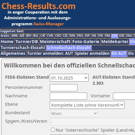
Logged on: Gast
Arabic
ARM
AZE
BIH
BUL
CAT
CHN
CRO
CZE
DEN
ENG
ESP
FAI
FIN
FRA
GER
GRE
INA
I
Home
TurnierDB
Meisterschaft
Foto-Galerie
Meldekartei
El
Turnierschach-Elozahl
Schnellschach-Elozahl
Allgemeines
Turnier anmelden: AUT
Spieler anmelden
Elo AUT
Elo
Willkommen bei den offiziellen Schnellscha
FIDE-Elolisten Stand
AUT-Elolisten Stand
2.303
Personennummer
Nachname
Vorname
Ebene
Bundesland
Spgem./Kreis/Verein
Nur "österreichische" Spieler (Land=A