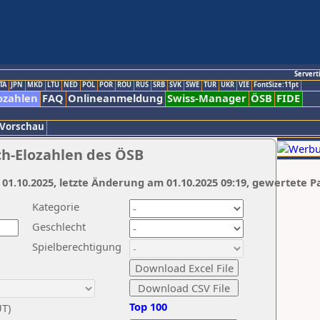
Servert
TA
JPN
MKD
LTU
NED
POL
POR
ROU
RUS
SRB
SVK
SWE
TUR
UKR
VIE
FontSize:11pt
ozahlen
FAQ
Onlineanmeldung
Swiss-Manager
ÖSB
FIDE
 Vorschau
ch-Elozahlen des ÖSB
 01.10.2025, letzte Änderung am 01.10.2025 09:19, gewertete P
Kategorie
Geschlecht
Spielberechtigung
Top 100
UT)