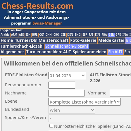
Logged on: Gast
Arabic
ARM
AZE
BIH
BUL
CAT
CHN
CRO
CZE
DEN
ENG
ESP
FAI
FIN
FRA
GER
GRE
INA
I
Home
TurnierDB
Meisterschaft
Foto-Galerie
Meldekartei
El
Turnierschach-Elozahl
Schnellschach-Elozahl
Allgemeines
Turnier anmelden: AUT
Spieler anmelden
Elo AUT
Elo
Willkommen bei den offiziellen Schnellscha
FIDE-Elolisten Stand
AUT-Elolisten Stand
2.226
Personennummer
Nachname
Vorname
Ebene
Bundesland
Spgem./Kreis/Verein
Nur "österreichische" Spieler (Land=A