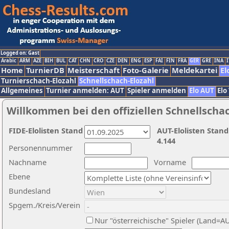
Logged on: Gast
Arabic
ARM
AZE
BIH
BUL
CAT
CHN
CRO
CZE
DEN
ENG
ESP
FAI
FIN
FRA
GER
GRE
INA
I
Home
TurnierDB
Meisterschaft
Foto-Galerie
Meldekartei
El
Turnierschach-Elozahl
Schnellschach-Elozahl
Allgemeines
Turnier anmelden: AUT
Spieler anmelden
Elo AUT
Elo
Willkommen bei den offiziellen Schnellscha
FIDE-Elolisten Stand
AUT-Elolisten Stand
4.144
Personennummer
Nachname
Vorname
Ebene
Bundesland
Spgem./Kreis/Verein
Nur "österreichische" Spieler (Land=A