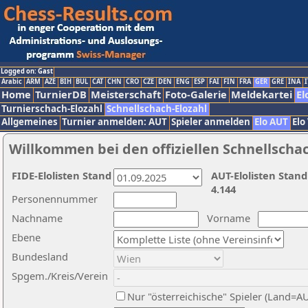
Logged on: Gast
Arabic
ARM
AZE
BIH
BUL
CAT
CHN
CRO
CZE
DEN
ENG
ESP
FAI
FIN
FRA
GER
GRE
INA
I
Home
TurnierDB
Meisterschaft
Foto-Galerie
Meldekartei
El
Turnierschach-Elozahl
Schnellschach-Elozahl
Allgemeines
Turnier anmelden: AUT
Spieler anmelden
Elo AUT
Elo
Willkommen bei den offiziellen Schnellscha
FIDE-Elolisten Stand
AUT-Elolisten Stand
4.144
Personennummer
Nachname
Vorname
Ebene
Bundesland
Spgem./Kreis/Verein
Nur "österreichische" Spieler (Land=A