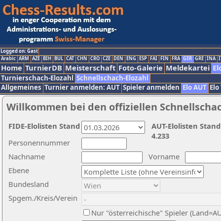
Logged on: Gast
Arabic
ARM
AZE
BIH
BUL
CAT
CHN
CRO
CZE
DEN
ENG
ESP
FAI
FIN
FRA
GER
GRE
INA
I
Home
TurnierDB
Meisterschaft
Foto-Galerie
Meldekartei
El
Turnierschach-Elozahl
Schnellschach-Elozahl
Allgemeines
Turnier anmelden: AUT
Spieler anmelden
Elo AUT
Elo
Willkommen bei den offiziellen Schnellscha
FIDE-Elolisten Stand
AUT-Elolisten Stand
4.233
Personennummer
Nachname
Vorname
Ebene
Bundesland
Spgem./Kreis/Verein
Nur "österreichische" Spieler (Land=A