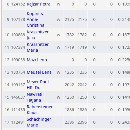
8
124152
Kejzar Petra
w
0
0
0
0
0
199
Kopinits
9
107178
Anna-
w
2175
2175
0
0
0
214
Christina
Krassnitzer
10
100888
w
1782
1782
0
0
0
187
Julia
Krassnitzer
11
107384
w
1719
1719
0
0
0
172
Maria
12
109038
Mazi Leon
0
0
0
0
0
225
13
130754
Meusel Lena
w
1235
1235
0
0
0
148
Meyer Paul
14
109157
2042
2042
0
0
0
197
HR. Dr.
Nawratil
15
146037
w
1250
1250
0
0
0
141
Tatjana
Rabensteiner
16
111435
1886
1886
0
0
0
195
Klaus
Schachinger
17
112491
2396
2396
0
0
0
243
Mario