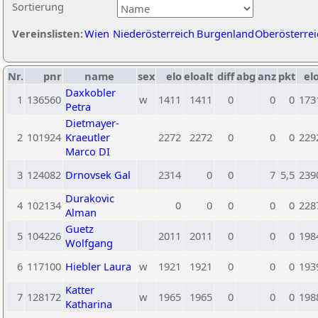
Sortierung
Vereinslisten:
Wien
Niederösterreich
Burgenland
Oberösterrei
Nr.
pnr
name
sex
elo
eloalt
diff
abg
anz
pkt
elo
Daxkobler
1
136560
w
1411
1411
0
0
0
173
Petra
Dietmayer-
2
101924
Kraeutler
2272
2272
0
0
0
229
Marco DI
3
124082
Drnovsek Gal
2314
0
0
7
5,5
239
Durakovic
4
102134
0
0
0
0
0
228
Alman
Guetz
5
104226
2011
2011
0
0
0
198
Wolfgang
6
117100
Hiebler Laura
w
1921
1921
0
0
0
193
Katter
7
128172
w
1965
1965
0
0
0
198
Katharina