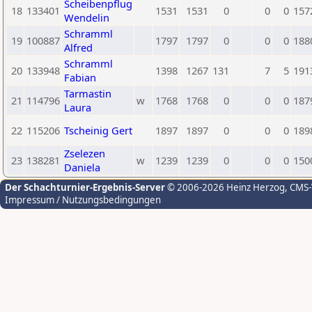
Scheibenpflug
18
133401
1531
1531
0
0
0
157
Wendelin
Schramml
19
100887
1797
1797
0
0
0
188
Alfred
Schramml
20
133948
1398
1267
131
7
5
191
Fabian
Tarmastin
21
114796
w
1768
1768
0
0
0
187
Laura
22
115206
Tscheinig Gert
1897
1897
0
0
0
189
Zselezen
23
138281
w
1239
1239
0
0
0
150
Daniela
Der Schachturnier-Ergebnis-Server
© 2006-2026 Heinz Herzog
, CMS
Impressum / Nutzungsbedingungen