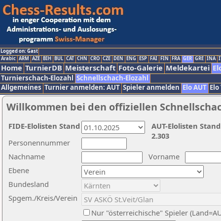
Logged on: Gast
Arabic
ARM
AZE
BIH
BUL
CAT
CHN
CRO
CZE
DEN
ENG
ESP
FAI
FIN
FRA
GER
GRE
INA
I
Home
TurnierDB
Meisterschaft
Foto-Galerie
Meldekartei
El
Turnierschach-Elozahl
Schnellschach-Elozahl
Allgemeines
Turnier anmelden: AUT
Spieler anmelden
Elo AUT
Elo
Willkommen bei den offiziellen Schnellscha
FIDE-Elolisten Stand
AUT-Elolisten Stand
2.303
Personennummer
Nachname
Vorname
Ebene
Bundesland
Spgem./Kreis/Verein
Nur "österreichische" Spieler (Land=A