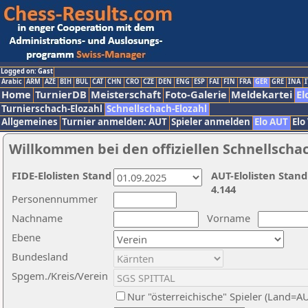
Logged on: Gast
Arabic
ARM
AZE
BIH
BUL
CAT
CHN
CRO
CZE
DEN
ENG
ESP
FAI
FIN
FRA
GER
GRE
INA
I
Home
TurnierDB
Meisterschaft
Foto-Galerie
Meldekartei
El
Turnierschach-Elozahl
Schnellschach-Elozahl
Allgemeines
Turnier anmelden: AUT
Spieler anmelden
Elo AUT
Elo
Willkommen bei den offiziellen Schnellscha
FIDE-Elolisten Stand
AUT-Elolisten Stand
4.144
Personennummer
Nachname
Vorname
Ebene
Bundesland
Spgem./Kreis/Verein
Nur "österreichische" Spieler (Land=A