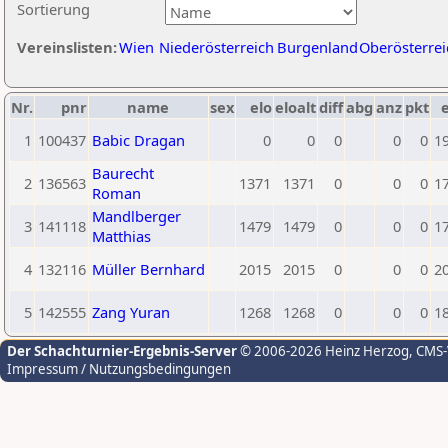
Sortierung
Vereinslisten:
Wien
Niederösterreich
Burgenland
Oberösterrei
Nr.
pnr
name
sex
elo
eloalt
diff
abg
anz
pkt
e
1
100437
Babic Dragan
0
0
0
0
0
1
Baurecht
2
136563
1371
1371
0
0
0
1
Roman
Mandlberger
3
141118
1479
1479
0
0
0
1
Matthias
4
132116
Müller Bernhard
2015
2015
0
0
0
2
5
142555
Zang Yuran
1268
1268
0
0
0
1
Der Schachturnier-Ergebnis-Server
© 2006-2026 Heinz Herzog
, CMS
Impressum / Nutzungsbedingungen