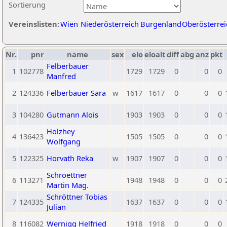
Sortierung
Vereinslisten:
Wien
Niederösterreich
Burgenland
Oberösterrei
Nr.
pnr
name
sex
elo
eloalt
diff
abg
anz
pkt
Felberbauer
1
102778
1729
1729
0
0
0
Manfred
2
124336
Felberbauer Sara
w
1617
1617
0
0
0
3
104280
Gutmann Alois
1903
1903
0
0
0
Holzhey
4
136423
1505
1505
0
0
0
Wolfgang
5
122325
Horvath Reka
w
1907
1907
0
0
0
Schroettner
6
113271
1948
1948
0
0
0
Martin Mag.
Schröttner Tobias
7
124335
1637
1637
0
0
0
Julian
8
116082
Wernigg Helfried
1918
1918
0
0
0