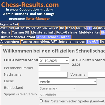
Logged on: Gast
Arabic
ARM
AZE
BIH
BUL
CAT
CHN
CRO
CZE
DEN
ENG
ESP
FAI
FIN
FRA
GER
GRE
INA
I
Home
TurnierDB
Meisterschaft
Foto-Galerie
Meldekartei
El
Turnierschach-Elozahl
Schnellschach-Elozahl
Allgemeines
Turnier anmelden: AUT
Spieler anmelden
Elo AUT
Elo
Willkommen bei den offiziellen Schnellscha
FIDE-Elolisten Stand
AUT-Elolisten Stand
2.303
Personennummer
Nachname
Vorname
Ebene
Bundesland
Spgem./Kreis/Verein
Nur "österreichische" Spieler (Land=A