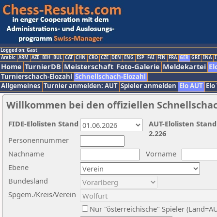
Logged on: Gast
Arabic
ARM
AZE
BIH
BUL
CAT
CHN
CRO
CZE
DEN
ENG
ESP
FAI
FIN
FRA
GER
GRE
INA
I
Home
TurnierDB
Meisterschaft
Foto-Galerie
Meldekartei
El
Turnierschach-Elozahl
Schnellschach-Elozahl
Allgemeines
Turnier anmelden: AUT
Spieler anmelden
Elo AUT
Elo
Willkommen bei den offiziellen Schnellscha
FIDE-Elolisten Stand
AUT-Elolisten Stand
2.226
Personennummer
Nachname
Vorname
Ebene
Bundesland
Spgem./Kreis/Verein
Nur "österreichische" Spieler (Land=A