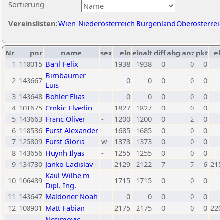
Sortierung
Vereinslisten:
Wien
Niederösterreich
Burgenland
Oberösterrei
Nr.
pnr
name
sex
elo
eloalt
diff
abg
anz
pkt
el
1
118015
Bahl Felix
1938
1938
0
0
0
Birnbaumer
2
143667
0
0
0
0
0
Luis
3
143648
Böhler Elias
0
0
0
0
0
4
101675
Crnkic Elvedin
1827
1827
0
0
0
5
143663
Franc Oliver
-
1200
1200
0
2
0
6
118536
Fürst Alexander
1685
1685
0
0
0
7
125809
Fürst Gloria
w
1373
1373
0
0
0
8
143656
Huynh Ilyas
-
1255
1255
0
0
0
9
134730
Janko Ladislav
2129
2122
7
7
6
21
Kaul Wilhelm
10
106439
1715
1715
0
0
0
Dipl. Ing.
11
143647
Maldoner Noah
0
0
0
0
0
12
108901
Matt Fabian
2175
2175
0
0
0
22
Nesimovic