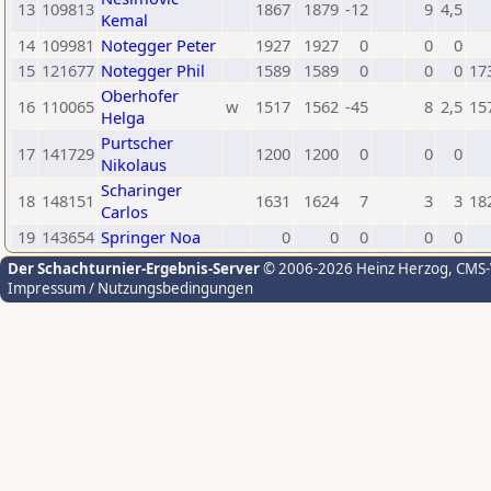
13
109813
1867
1879
-12
9
4,5
Kemal
14
109981
Notegger Peter
1927
1927
0
0
0
15
121677
Notegger Phil
1589
1589
0
0
0
17
Oberhofer
16
110065
w
1517
1562
-45
8
2,5
15
Helga
Purtscher
17
141729
1200
1200
0
0
0
Nikolaus
Scharinger
18
148151
1631
1624
7
3
3
18
Carlos
19
143654
Springer Noa
0
0
0
0
0
Der Schachturnier-Ergebnis-Server
© 2006-2026 Heinz Herzog
, CMS
Impressum / Nutzungsbedingungen