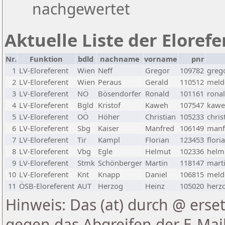
nachgewertet
Aktuelle Liste der Eloref
Nr.
Funktion
bdld
nachname
vorname
pnr
1
LV-Eloreferent
Wien
Neff
Gregor
109782
greg
2
LV-Eloreferent
Wien
Peraus
Gerald
110512
melde
3
LV-Eloreferent
NÖ
Bösendorfer
Ronald
101161
rona
4
LV-Eloreferent
Bgld
Kristof
Kaweh
107547
kawe
5
LV-Eloreferent
OÖ
Höher
Christian
105233
chris
6
LV-Eloreferent
Sbg
Kaiser
Manfred
106149
manf
7
LV-Eloreferent
Tir
Kampl
Florian
123453
flori
8
LV-Eloreferent
Vbg
Egle
Helmut
102336
helmu
9
LV-Eloreferent
Stmk
Schönberger
Martin
118147
marti
10
LV-Eloreferent
Knt
Knapp
Daniel
106815
melde
11
ÖSB-Eloreferent
AUT
Herzog
Heinz
105020
herzo
Hinweis: Das (at) durch @ erset
gegen das Abgreifen der E-Ma