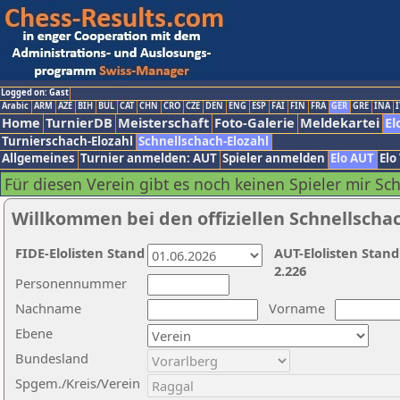
Logged on: Gast
Arabic
ARM
AZE
BIH
BUL
CAT
CHN
CRO
CZE
DEN
ENG
ESP
FAI
FIN
FRA
GER
GRE
INA
I
Home
TurnierDB
Meisterschaft
Foto-Galerie
Meldekartei
El
Turnierschach-Elozahl
Schnellschach-Elozahl
Allgemeines
Turnier anmelden: AUT
Spieler anmelden
Elo AUT
Elo
Für diesen Verein gibt es noch keinen Spieler mir Sc
Willkommen bei den offiziellen Schnellscha
FIDE-Elolisten Stand
AUT-Elolisten Stand
2.226
Personennummer
Nachname
Vorname
Ebene
Bundesland
Spgem./Kreis/Verein