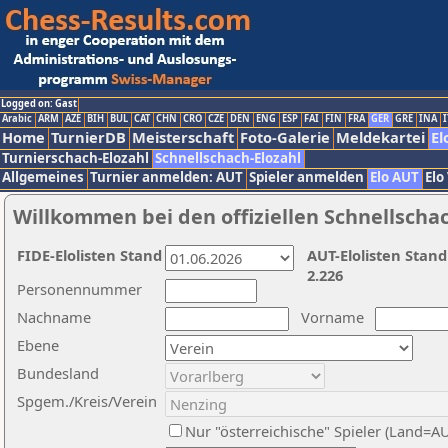
Logged on: Gast
Arabic
ARM
AZE
BIH
BUL
CAT
CHN
CRO
CZE
DEN
ENG
ESP
FAI
FIN
FRA
GER
GRE
INA
I
Home
TurnierDB
Meisterschaft
Foto-Galerie
Meldekartei
El
Turnierschach-Elozahl
Schnellschach-Elozahl
Allgemeines
Turnier anmelden: AUT
Spieler anmelden
Elo AUT
Elo
Willkommen bei den offiziellen Schnellscha
FIDE-Elolisten Stand
AUT-Elolisten Stand
2.226
Personennummer
Nachname
Vorname
Ebene
Bundesland
Spgem./Kreis/Verein
Nur "österreichische" Spieler (Land=A