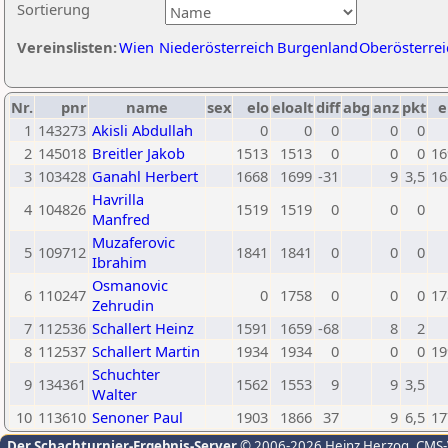
Sortierung
Vereinslisten:
Wien
Niederösterreich
Burgenland
Oberösterrei
Nr.
pnr
name
sex
elo
eloalt
diff
abg
anz
pkt
e
1
143273
Akisli Abdullah
0
0
0
0
0
2
145018
Breitler Jakob
1513
1513
0
0
0
16
3
103428
Ganahl Herbert
1668
1699
-31
9
3,5
16
Havrilla
4
104826
1519
1519
0
0
0
Manfred
Muzaferovic
5
109712
1841
1841
0
0
0
Ibrahim
Osmanovic
6
110247
0
1758
0
0
0
17
Zehrudin
7
112536
Schallert Heinz
1591
1659
-68
8
2
8
112537
Schallert Martin
1934
1934
0
0
0
19
Schuchter
9
134361
1562
1553
9
9
3,5
Walter
10
113610
Senoner Paul
1903
1866
37
9
6,5
17
Der Schachturnier-Ergebnis-Server
© 2006-2026 Heinz Herzog
, CMS