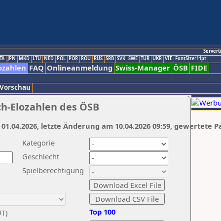
Servert
TA
JPN
MKD
LTU
NED
POL
POR
ROU
RUS
SRB
SVK
SWE
TUR
UKR
VIE
FontSize:11pt
ozahlen
FAQ
Onlineanmeldung
Swiss-Manager
ÖSB
FIDE
 Vorschau
ch-Elozahlen des ÖSB
 01.04.2026, letzte Änderung am 10.04.2026 09:59, gewertete P
Kategorie
Geschlecht
Spielberechtigung
Top 100
UT)