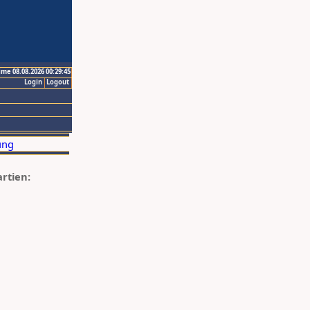
ime 08.08.2026 00:29:45
Login
Logout
artien: