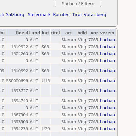
ch
Salzburg
Steiermark
Kärnten
Tirol
Vorarlberg
loi
fideid
Land
kat
titel
art
bdld
vnr
verein
0
0
AUT
Stamm
Vbg
7065
Lochau
0
1619322
AUT
S65
Stamm
Vbg
7065
Lochau
0
1604260
AUT
S65
Stamm
Vbg
7065
Lochau
0
0
AUT
Stamm
Vbg
7065
Lochau
09
1610392
AUT
S65
Stamm
Vbg
7065
Lochau
0
530000696
AUT
U16
Stamm
Vbg
7065
Lochau
0
1693727
AUT
Stamm
Vbg
7065
Lochau
0
1694740
AUT
Stamm
Vbg
7065
Lochau
0
0
AUT
Stamm
Vbg
7065
Lochau
0
1667904
AUT
Stamm
Vbg
7065
Lochau
0
1693905
AUT
Stamm
Vbg
7065
Lochau
0
1694235
AUT
U20
Stamm
Vbg
7065
Lochau