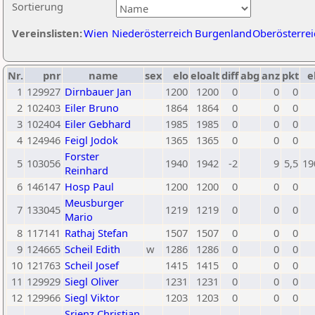
Sortierung
Vereinslisten:
Wien
Niederösterreich
Burgenland
Oberösterrei
Nr.
pnr
name
sex
elo
eloalt
diff
abg
anz
pkt
e
1
129927
Dirnbauer Jan
1200
1200
0
0
0
2
102403
Eiler Bruno
1864
1864
0
0
0
3
102404
Eiler Gebhard
1985
1985
0
0
0
4
124946
Feigl Jodok
1365
1365
0
0
0
Forster
5
103056
1940
1942
-2
9
5,5
19
Reinhard
6
146147
Hosp Paul
1200
1200
0
0
0
Meusburger
7
133045
1219
1219
0
0
0
Mario
8
117141
Rathaj Stefan
1507
1507
0
0
0
9
124665
Scheil Edith
w
1286
1286
0
0
0
10
121763
Scheil Josef
1415
1415
0
0
0
11
129929
Siegl Oliver
1231
1231
0
0
0
12
129966
Siegl Viktor
1203
1203
0
0
0
Srienz Christian