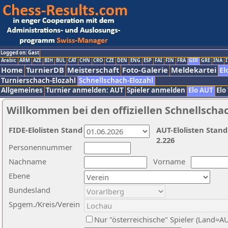
Logged on: Gast
Arabic
ARM
AZE
BIH
BUL
CAT
CHN
CRO
CZE
DEN
ENG
ESP
FAI
FIN
FRA
GER
GRE
INA
I
Home
TurnierDB
Meisterschaft
Foto-Galerie
Meldekartei
El
Turnierschach-Elozahl
Schnellschach-Elozahl
Allgemeines
Turnier anmelden: AUT
Spieler anmelden
Elo AUT
Elo
Willkommen bei den offiziellen Schnellscha
FIDE-Elolisten Stand
AUT-Elolisten Stand
2.226
Personennummer
Nachname
Vorname
Ebene
Bundesland
Spgem./Kreis/Verein
Nur "österreichische" Spieler (Land=A