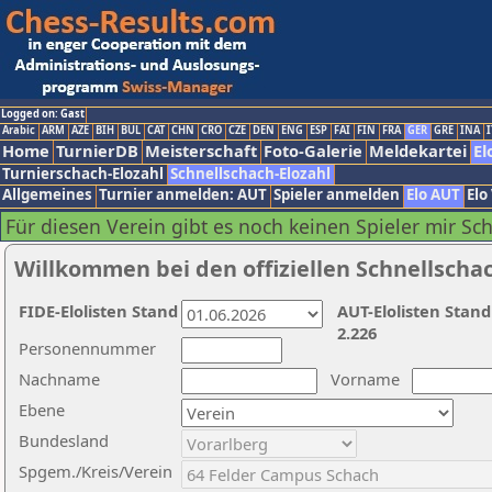
Logged on: Gast
Arabic
ARM
AZE
BIH
BUL
CAT
CHN
CRO
CZE
DEN
ENG
ESP
FAI
FIN
FRA
GER
GRE
INA
I
Home
TurnierDB
Meisterschaft
Foto-Galerie
Meldekartei
El
Turnierschach-Elozahl
Schnellschach-Elozahl
Allgemeines
Turnier anmelden: AUT
Spieler anmelden
Elo AUT
Elo
Für diesen Verein gibt es noch keinen Spieler mir Sc
Willkommen bei den offiziellen Schnellscha
FIDE-Elolisten Stand
AUT-Elolisten Stand
2.226
Personennummer
Nachname
Vorname
Ebene
Bundesland
Spgem./Kreis/Verein