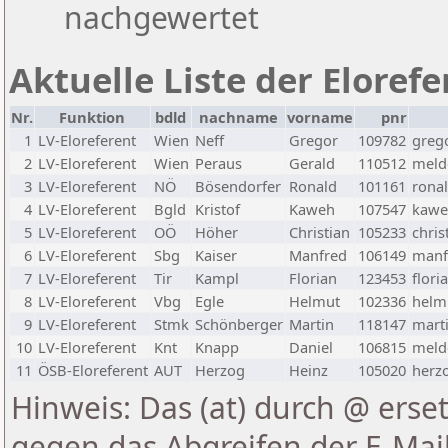
nachgewertet
Aktuelle Liste der Eloref
Nr.
Funktion
bdld
nachname
vorname
pnr
1
LV-Eloreferent
Wien
Neff
Gregor
109782
greg
2
LV-Eloreferent
Wien
Peraus
Gerald
110512
melde
3
LV-Eloreferent
NÖ
Bösendorfer
Ronald
101161
rona
4
LV-Eloreferent
Bgld
Kristof
Kaweh
107547
kawe
5
LV-Eloreferent
OÖ
Höher
Christian
105233
chris
6
LV-Eloreferent
Sbg
Kaiser
Manfred
106149
manf
7
LV-Eloreferent
Tir
Kampl
Florian
123453
flori
8
LV-Eloreferent
Vbg
Egle
Helmut
102336
helmu
9
LV-Eloreferent
Stmk
Schönberger
Martin
118147
marti
10
LV-Eloreferent
Knt
Knapp
Daniel
106815
melde
11
ÖSB-Eloreferent
AUT
Herzog
Heinz
105020
herzo
Hinweis: Das (at) durch @ erset
gegen das Abgreifen der E-Ma