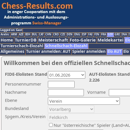
Logged on: Gast
Arabic
ARM
AZE
BIH
BUL
CAT
CHN
CRO
CZE
DEN
ENG
ESP
FAI
FIN
FRA
GER
GRE
INA
I
Home
TurnierDB
Meisterschaft
Foto-Galerie
Meldekartei
El
Turnierschach-Elozahl
Schnellschach-Elozahl
Allgemeines
Turnier anmelden: AUT
Spieler anmelden
Elo AUT
Elo
Willkommen bei den offiziellen Schnellscha
FIDE-Elolisten Stand
AUT-Elolisten Stand
2.226
Personennummer
Nachname
Vorname
Ebene
Bundesland
Spgem./Kreis/Verein
Nur "österreichische" Spieler (Land=A