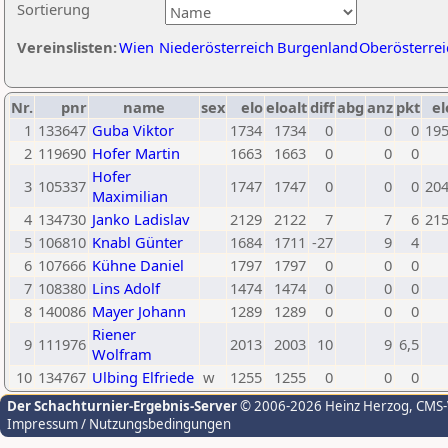
Sortierung
Vereinslisten:
Wien
Niederösterreich
Burgenland
Oberösterrei
Nr.
pnr
name
sex
elo
eloalt
diff
abg
anz
pkt
el
1
133647
Guba Viktor
1734
1734
0
0
0
19
2
119690
Hofer Martin
1663
1663
0
0
0
Hofer
3
105337
1747
1747
0
0
0
20
Maximilian
4
134730
Janko Ladislav
2129
2122
7
7
6
21
5
106810
Knabl Günter
1684
1711
-27
9
4
6
107666
Kühne Daniel
1797
1797
0
0
0
7
108380
Lins Adolf
1474
1474
0
0
0
8
140086
Mayer Johann
1289
1289
0
0
0
Riener
9
111976
2013
2003
10
9
6,5
Wolfram
10
134767
Ulbing Elfriede
w
1255
1255
0
0
0
Der Schachturnier-Ergebnis-Server
© 2006-2026 Heinz Herzog
, CMS
Impressum / Nutzungsbedingungen