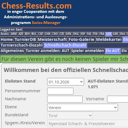
Logged on: Gast
Arabic
ARM
AZE
BIH
BUL
CAT
CHN
CRO
CZE
DEN
ENG
ESP
FAI
FIN
FRA
GER
GRE
INA
I
Home
TurnierDB
Meisterschaft
Foto-Galerie
Meldekartei
El
Turnierschach-Elozahl
Schnellschach-Elozahl
Allgemeines
Turnier anmelden: AUT
Spieler anmelden
Elo AUT
Elo
Für diesen Verein gibt es noch keinen Spieler mir Sc
Willkommen bei den offiziellen Schnellscha
Elolisten Stand
AUT-Elolisten Stand
1.071
Personennummer
Nachname
Vorname
Ebene
Bundesland
Spgem./Kreis/Verein