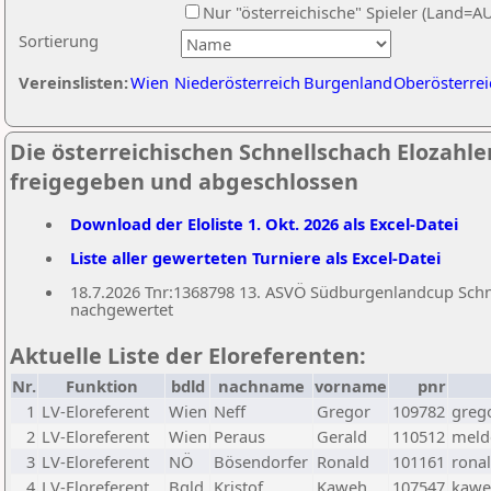
Nur "österreichische" Spieler (Land=A
Sortierung
Vereinslisten:
Wien
Niederösterreich
Burgenland
Oberösterrei
Die österreichischen Schnellschach Elozahlen
freigegeben und abgeschlossen
Download der Eloliste 1. Okt. 2026 als Excel-Datei
Liste aller gewerteten Turniere als Excel-Datei
18.7.2026 Tnr:1368798 13. ASVÖ Südburgenlandcup Schnel
nachgewertet
Aktuelle Liste der Eloreferenten:
Nr.
Funktion
bdld
nachname
vorname
pnr
1
LV-Eloreferent
Wien
Neff
Gregor
109782
greg
2
LV-Eloreferent
Wien
Peraus
Gerald
110512
melde
3
LV-Eloreferent
NÖ
Bösendorfer
Ronald
101161
rona
4
LV-Eloreferent
Bgld
Kristof
Kaweh
107547
kawe