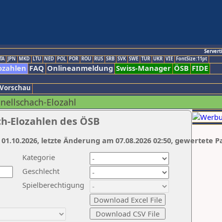
Servert
TA
JPN
MKD
LTU
NED
POL
POR
ROU
RUS
SRB
SVK
SWE
TUR
UKR
VIE
FontSize:11pt
ozahlen
FAQ
Onlineanmeldung
Swiss-Manager
ÖSB
FIDE
 Vorschau
hnellschach-Elozahl
ch-Elozahlen des ÖSB
 01.10.2026, letzte Änderung am 07.08.2026 02:50, gewertete P
Kategorie
Geschlecht
Spielberechtigung