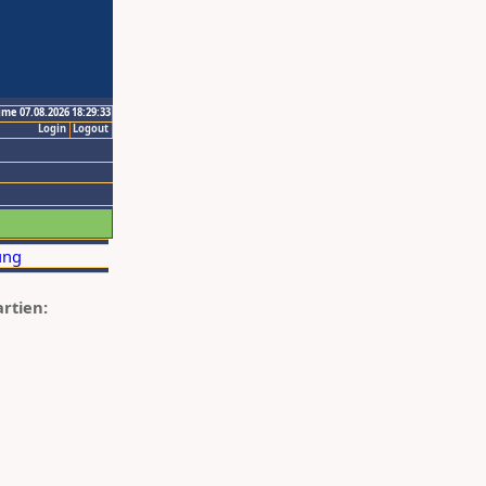
ime 07.08.2026 18:29:33
Login
Logout
artien: