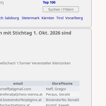
Top 100
UT)
ch
Salzburg
Steiermark
Kärnten
Tirol
Vorarlberg
 mit Stichtag 1. Okt. 2026 sind
lschach 1.Turnier Veranstalter Kleinzicken
email
ElorefName
orneff(at)gmail.com
Neff, Gregor
referat(at)chess-vienna.at
Peraus, Gerald
ld.boesendorfer(at)gmx.at
Bösendorfer, Ronald
hschach(at)gmx.at
Kristof, Kaweh