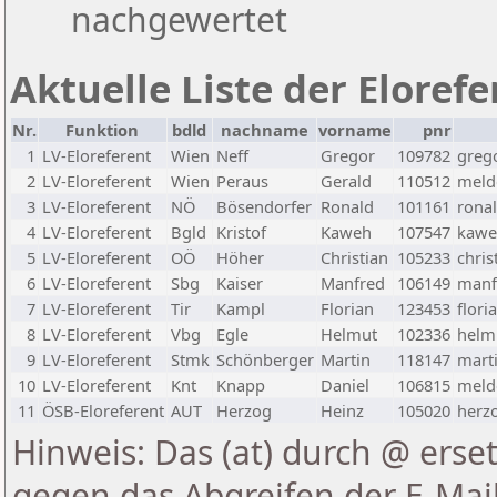
nachgewertet
Aktuelle Liste der Eloref
Nr.
Funktion
bdld
nachname
vorname
pnr
1
LV-Eloreferent
Wien
Neff
Gregor
109782
greg
2
LV-Eloreferent
Wien
Peraus
Gerald
110512
melde
3
LV-Eloreferent
NÖ
Bösendorfer
Ronald
101161
rona
4
LV-Eloreferent
Bgld
Kristof
Kaweh
107547
kawe
5
LV-Eloreferent
OÖ
Höher
Christian
105233
chris
6
LV-Eloreferent
Sbg
Kaiser
Manfred
106149
manf
7
LV-Eloreferent
Tir
Kampl
Florian
123453
flori
8
LV-Eloreferent
Vbg
Egle
Helmut
102336
helmu
9
LV-Eloreferent
Stmk
Schönberger
Martin
118147
marti
10
LV-Eloreferent
Knt
Knapp
Daniel
106815
melde
11
ÖSB-Eloreferent
AUT
Herzog
Heinz
105020
herzo
Hinweis: Das (at) durch @ erset
gegen das Abgreifen der E-Ma