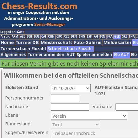
Logged on: Gast
Arabic
ARM
AZE
BIH
BUL
CAT
CHN
CRO
CZE
DEN
ENG
ESP
FAI
FIN
FRA
GER
GRE
INA
I
Home
TurnierDB
Meisterschaft
Foto-Galerie
Meldekartei
El
Turnierschach-Elozahl
Schnellschach-Elozahl
Allgemeines
Turnier anmelden: AUT
Spieler anmelden
Elo AUT
Elo
Für diesen Verein gibt es noch keinen Spieler mir Sc
Willkommen bei den offiziellen Schnellscha
Elolisten Stand
AUT-Elolisten Stand
1.071
Personennummer
Nachname
Vorname
Ebene
Bundesland
Spgem./Kreis/Verein