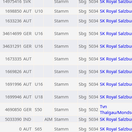
14975416
SVK
Stamm
Sbg
5034
SK Royal Salzbu
1698850
AUT
U10
Stamm
Sbg
5034
SK Royal Salzbu
1633236
AUT
Stamm
Sbg
5034
SK Royal Salzbu
34614699
GER
U16
Stamm
Sbg
5034
SK Royal Salzbu
34631291
GER
U16
Stamm
Sbg
5034
SK Royal Salzbu
1673335
AUT
Stamm
Sbg
5034
SK Royal Salzbu
1669826
AUT
Stamm
Sbg
5034
SK Royal Salzbu
1691996
AUT
U16
Stamm
Sbg
5034
SK Royal Salzbu
1699946
AUT
U18
Stamm
Sbg
5034
SK Royal Salzbu
Tvn
4690850
GER
S50
Stamm
Sbg
5032
Thalgau/Monds
5033390
IND
AIM
Stamm
Sbg
5034
SK Royal Salzbu
0
AUT
S65
Stamm
Sbg
5034
SK Royal Salzbu