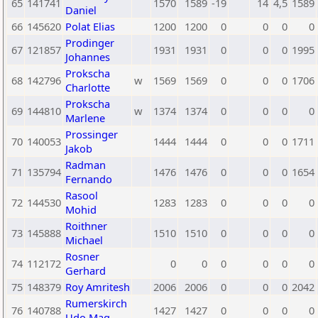
65
141741
1570
1589
-19
14
4,5
1589
Daniel
66
145620
Polat Elias
1200
1200
0
0
0
0
Prodinger
67
121857
1931
1931
0
0
0
1995
Johannes
Prokscha
68
142796
w
1569
1569
0
0
0
1706
Charlotte
Prokscha
69
144810
w
1374
1374
0
0
0
0
Marlene
Prossinger
70
140053
1444
1444
0
0
0
1711
Jakob
Radman
71
135794
1476
1476
0
0
0
1654
Fernando
Rasool
72
144530
1283
1283
0
0
0
0
Mohid
Roithner
73
145888
1510
1510
0
0
0
0
Michael
Rosner
74
112172
0
0
0
0
0
0
Gerhard
75
148379
Roy Amritesh
2006
2006
0
0
0
2042
Rumerskirch
76
140788
1427
1427
0
0
0
0
Udo Mag.