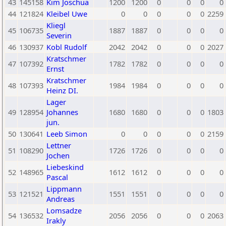
43
145158
Kim Joschua
1200
1200
0
0
0
0
44
121824
Kleibel Uwe
0
0
0
0
0
2259
Kliegl
45
106735
1887
1887
0
0
0
0
Severin
46
130937
Kobl Rudolf
2042
2042
0
0
0
2027
Kratschmer
47
107392
1782
1782
0
0
0
0
Ernst
Kratschmer
48
107393
1984
1984
0
0
0
0
Heinz DI.
Lager
49
128954
Johannes
1680
1680
0
0
0
1803
jun.
50
130641
Leeb Simon
0
0
0
0
0
2159
Lettner
51
108290
1726
1726
0
0
0
0
Jochen
Liebeskind
52
148965
1612
1612
0
0
0
0
Pascal
Lippmann
53
121521
1551
1551
0
0
0
0
Andreas
Lomsadze
54
136532
2056
2056
0
0
0
2063
Irakly