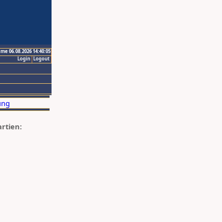
ime 06.08.2026 14:40:05
Login
Logout
artien: