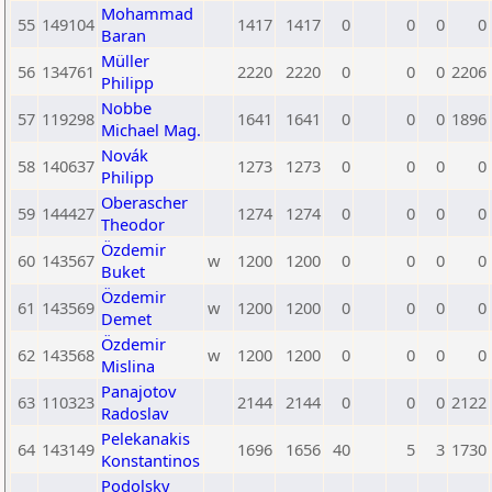
Mohammad
55
149104
1417
1417
0
0
0
0
Baran
Müller
56
134761
2220
2220
0
0
0
2206
Philipp
Nobbe
57
119298
1641
1641
0
0
0
1896
Michael Mag.
Novák
58
140637
1273
1273
0
0
0
0
Philipp
Oberascher
59
144427
1274
1274
0
0
0
0
Theodor
Özdemir
60
143567
w
1200
1200
0
0
0
0
Buket
Özdemir
61
143569
w
1200
1200
0
0
0
0
Demet
Özdemir
62
143568
w
1200
1200
0
0
0
0
Mislina
Panajotov
63
110323
2144
2144
0
0
0
2122
Radoslav
Pelekanakis
64
143149
1696
1656
40
5
3
1730
Konstantinos
Podolsky