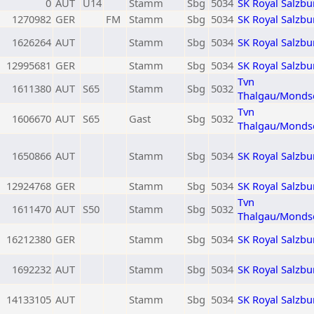
0
AUT
U14
Stamm
Sbg
5034
SK Royal Salzbu
1270982
GER
FM
Stamm
Sbg
5034
SK Royal Salzbu
1626264
AUT
Stamm
Sbg
5034
SK Royal Salzbu
12995681
GER
Stamm
Sbg
5034
SK Royal Salzbu
Tvn
1611380
AUT
S65
Stamm
Sbg
5032
Thalgau/Monds
Tvn
1606670
AUT
S65
Gast
Sbg
5032
Thalgau/Monds
1650866
AUT
Stamm
Sbg
5034
SK Royal Salzbu
12924768
GER
Stamm
Sbg
5034
SK Royal Salzbu
Tvn
1611470
AUT
S50
Stamm
Sbg
5032
Thalgau/Monds
16212380
GER
Stamm
Sbg
5034
SK Royal Salzbu
1692232
AUT
Stamm
Sbg
5034
SK Royal Salzbu
14133105
AUT
Stamm
Sbg
5034
SK Royal Salzbu