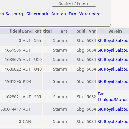
ch
Salzburg
Steiermark
Kärnten
Tirol
Vorarlberg
fideid
Land
kat
titel
art
bdld
vnr
verein
0
AUT
S65
Stamm
Sbg
5034
SK Royal Salzbu
1651986
AUT
Stamm
Sbg
5034
SK Royal Salzbu
1683675
AUT
U20
Stamm
Sbg
5034
SK Royal Salzbu
1688022
AUT
U18
Stamm
Sbg
5034
SK Royal Salzbu
1931296
POR
Stamm
Sbg
5034
SK Royal Salzbu
Tvn
1623621
AUT
S65
Stamm
Sbg
5032
Thalgau/Monds
530014417
AUT
Stamm
Sbg
5034
SK Royal Salzbu
0
CAN
Stamm
Sbg
5034
SK Royal Salzbu