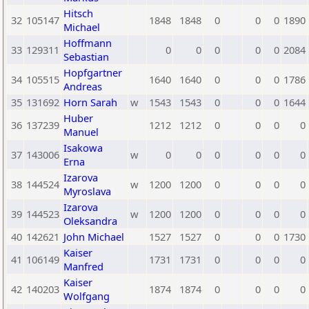
Hitsch
32
105147
1848
1848
0
0
0
1890
Michael
Hoffmann
33
129311
0
0
0
0
0
2084
Sebastian
Hopfgartner
34
105515
1640
1640
0
0
0
1786
Andreas
35
131692
Horn Sarah
w
1543
1543
0
0
0
1644
Huber
36
137239
1212
1212
0
0
0
0
Manuel
Isakowa
37
143006
w
0
0
0
0
0
0
Erna
Izarova
38
144524
w
1200
1200
0
0
0
0
Myroslava
Izarova
39
144523
w
1200
1200
0
0
0
0
Oleksandra
40
142621
John Michael
1527
1527
0
0
0
1730
Kaiser
41
106149
1731
1731
0
0
0
0
Manfred
Kaiser
42
140203
1874
1874
0
0
0
0
Wolfgang