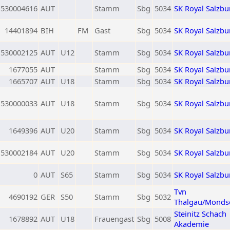
530004616
AUT
Stamm
Sbg
5034
SK Royal Salzbu
14401894
BIH
FM
Gast
Sbg
5034
SK Royal Salzbu
530002125
AUT
U12
Stamm
Sbg
5034
SK Royal Salzbu
1677055
AUT
Stamm
Sbg
5034
SK Royal Salzbu
1665707
AUT
U18
Stamm
Sbg
5034
SK Royal Salzbu
530000033
AUT
U18
Stamm
Sbg
5034
SK Royal Salzbu
1649396
AUT
U20
Stamm
Sbg
5034
SK Royal Salzbu
530002184
AUT
U20
Stamm
Sbg
5034
SK Royal Salzbu
0
AUT
S65
Stamm
Sbg
5034
SK Royal Salzbu
Tvn
4690192
GER
S50
Stamm
Sbg
5032
Thalgau/Monds
Steinitz Schach
1678892
AUT
U18
Frauengast
Sbg
5008
Akademie