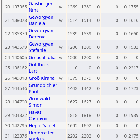
Gaisberger
20
137365
w
1369
1369
0
0
0
1755
Nina
Geworgyan
21
138078
w
1514
1514
0
0
0
1616
Daniela
Geworgyan
22
135379
1539
1539
0
0
0
1660
Derenick
Geworgyan
23
143579
w
1200
1200
0
0
0
1532
Stefanie
24
140605
Gmachl Julia
w
1200
1200
0
0
0
0
Goldbeck
25
136162
0
0
0
0
0
2217
Lars
26
149018
Groß Kirana
w
1379
1379
0
0
0
0
Grundbichler
27
144546
1442
1442
0
0
0
1723
Paul
Grünwald
28
134790
1627
1627
0
0
0
0
Simon
Havas
29
104822
1818
1818
0
0
0
1989
Clemens
30
142795
Hepp Daniel
1692
1692
0
0
0
0
Hinterreiter
31
122376
2202
2202
0
0
0
2175
Markus