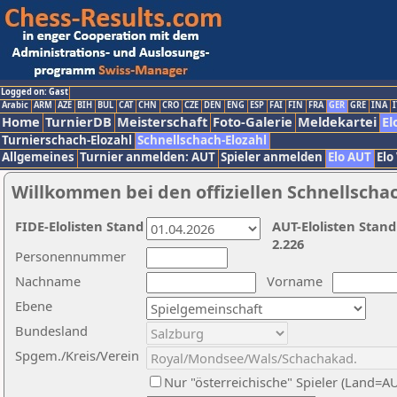
Logged on: Gast
Arabic
ARM
AZE
BIH
BUL
CAT
CHN
CRO
CZE
DEN
ENG
ESP
FAI
FIN
FRA
GER
GRE
INA
I
Home
TurnierDB
Meisterschaft
Foto-Galerie
Meldekartei
El
Turnierschach-Elozahl
Schnellschach-Elozahl
Allgemeines
Turnier anmelden: AUT
Spieler anmelden
Elo AUT
Elo
Willkommen bei den offiziellen Schnellscha
FIDE-Elolisten Stand
AUT-Elolisten Stand
2.226
Personennummer
Nachname
Vorname
Ebene
Bundesland
Spgem./Kreis/Verein
Nur "österreichische" Spieler (Land=A