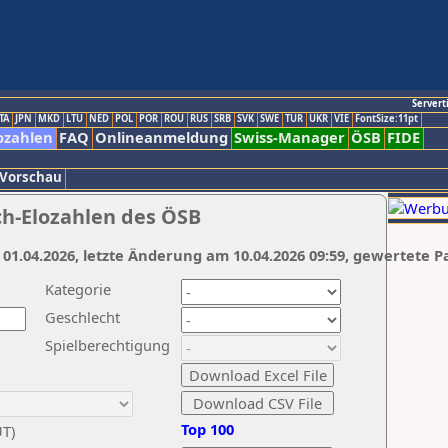
Servert
TA
JPN
MKD
LTU
NED
POL
POR
ROU
RUS
SRB
SVK
SWE
TUR
UKR
VIE
FontSize:11pt
ozahlen
FAQ
Onlineanmeldung
Swiss-Manager
ÖSB
FIDE
 Vorschau
ch-Elozahlen des ÖSB
 01.04.2026, letzte Änderung am 10.04.2026 09:59, gewertete P
Kategorie
Geschlecht
Spielberechtigung
Top 100
UT)