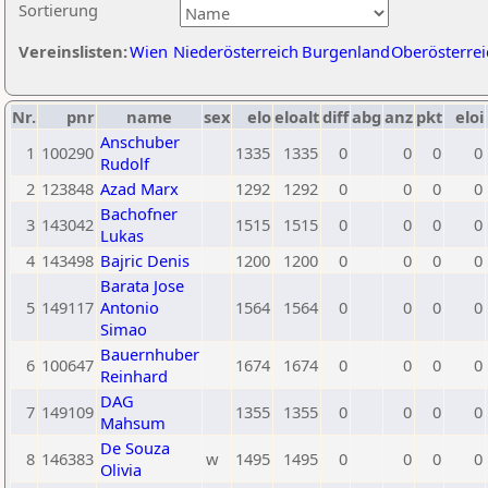
Sortierung
Vereinslisten:
Wien
Niederösterreich
Burgenland
Oberösterrei
Nr.
pnr
name
sex
elo
eloalt
diff
abg
anz
pkt
eloi
Anschuber
1
100290
1335
1335
0
0
0
0
Rudolf
2
123848
Azad Marx
1292
1292
0
0
0
0
Bachofner
3
143042
1515
1515
0
0
0
0
Lukas
4
143498
Bajric Denis
1200
1200
0
0
0
0
Barata Jose
5
149117
Antonio
1564
1564
0
0
0
0
Simao
Bauernhuber
6
100647
1674
1674
0
0
0
0
Reinhard
DAG
7
149109
1355
1355
0
0
0
0
Mahsum
De Souza
8
146383
w
1495
1495
0
0
0
0
Olivia