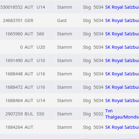
530018552
AUT
U14
Stamm
Sbg
5034
SK Royal Salzbu
24683701
GER
Gast
Sbg
5034
SK Royal Salzbu
1665960
AUT
S60
Stamm
Sbg
5034
SK Royal Salzbu
0
AUT
U20
Stamm
Sbg
5034
SK Royal Salzbu
1691490
AUT
U10
Stamm
Sbg
5034
SK Royal Salzbu
1688448
AUT
U16
Stamm
Sbg
5034
SK Royal Salzbu
1688472
AUT
U16
Stamm
Sbg
5034
SK Royal Salzbu
1688464
AUT
U14
Stamm
Sbg
5034
SK Royal Salzbu
Tvn
2907259
BUL
S50
Stamm
Sbg
5032
Thalgau/Monds
1684264
AUT
Stamm
Sbg
5034
SK Royal Salzbu