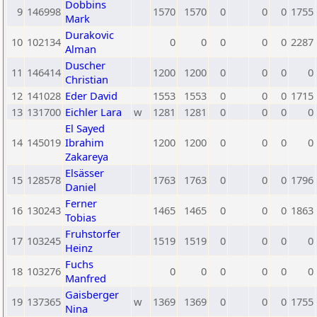
Dobbins
9
146998
1570
1570
0
0
0
1755
Mark
Durakovic
10
102134
0
0
0
0
0
2287
Alman
Duscher
11
146414
1200
1200
0
0
0
0
Christian
12
141028
Eder David
1553
1553
0
0
0
1715
13
131700
Eichler Lara
w
1281
1281
0
0
0
0
El Sayed
14
145019
Ibrahim
1200
1200
0
0
0
0
Zakareya
Elsässer
15
128578
1763
1763
0
0
0
1796
Daniel
Ferner
16
130243
1465
1465
0
0
0
1863
Tobias
Fruhstorfer
17
103245
1519
1519
0
0
0
0
Heinz
Fuchs
18
103276
0
0
0
0
0
0
Manfred
Gaisberger
19
137365
w
1369
1369
0
0
0
1755
Nina