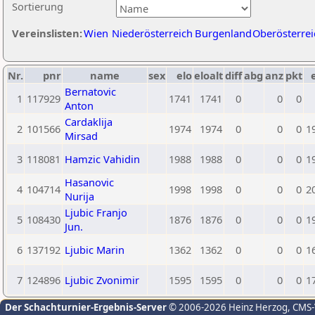
Sortierung
Vereinslisten:
Wien
Niederösterreich
Burgenland
Oberösterrei
Nr.
pnr
name
sex
elo
eloalt
diff
abg
anz
pkt
Bernatovic
1
117929
1741
1741
0
0
0
Anton
Cardaklija
2
101566
1974
1974
0
0
0
1
Mirsad
3
118081
Hamzic Vahidin
1988
1988
0
0
0
1
Hasanovic
4
104714
1998
1998
0
0
0
2
Nurija
Ljubic Franjo
5
108430
1876
1876
0
0
0
1
Jun.
6
137192
Ljubic Marin
1362
1362
0
0
0
1
7
124896
Ljubic Zvonimir
1595
1595
0
0
0
1
Der Schachturnier-Ergebnis-Server
© 2006-2026 Heinz Herzog
, CMS