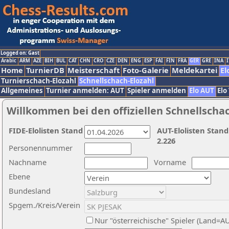
Logged on: Gast
Arabic
ARM
AZE
BIH
BUL
CAT
CHN
CRO
CZE
DEN
ENG
ESP
FAI
FIN
FRA
GER
GRE
INA
I
Home
TurnierDB
Meisterschaft
Foto-Galerie
Meldekartei
El
Turnierschach-Elozahl
Schnellschach-Elozahl
Allgemeines
Turnier anmelden: AUT
Spieler anmelden
Elo AUT
Elo
Willkommen bei den offiziellen Schnellscha
FIDE-Elolisten Stand
AUT-Elolisten Stand
2.226
Personennummer
Nachname
Vorname
Ebene
Bundesland
Spgem./Kreis/Verein
Nur "österreichische" Spieler (Land=A