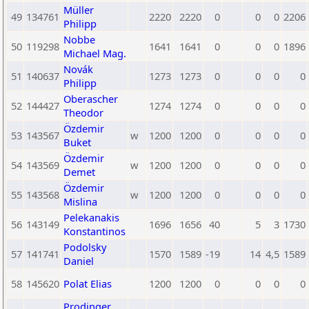
Müller
49
134761
2220
2220
0
0
0
2206
Philipp
Nobbe
50
119298
1641
1641
0
0
0
1896
Michael Mag.
Novák
51
140637
1273
1273
0
0
0
0
Philipp
Oberascher
52
144427
1274
1274
0
0
0
0
Theodor
Özdemir
53
143567
w
1200
1200
0
0
0
0
Buket
Özdemir
54
143569
w
1200
1200
0
0
0
0
Demet
Özdemir
55
143568
w
1200
1200
0
0
0
0
Mislina
Pelekanakis
56
143149
1696
1656
40
5
3
1730
Konstantinos
Podolsky
57
141741
1570
1589
-19
14
4,5
1589
Daniel
58
145620
Polat Elias
1200
1200
0
0
0
0
Prodinger