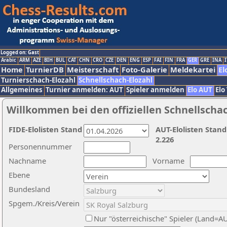
Logged on: Gast
Arabic
ARM
AZE
BIH
BUL
CAT
CHN
CRO
CZE
DEN
ENG
ESP
FAI
FIN
FRA
GER
GRE
INA
I
Home
TurnierDB
Meisterschaft
Foto-Galerie
Meldekartei
El
Turnierschach-Elozahl
Schnellschach-Elozahl
Allgemeines
Turnier anmelden: AUT
Spieler anmelden
Elo AUT
Elo
Willkommen bei den offiziellen Schnellscha
FIDE-Elolisten Stand
AUT-Elolisten Stand
2.226
Personennummer
Nachname
Vorname
Ebene
Bundesland
Spgem./Kreis/Verein
Nur "österreichische" Spieler (Land=A