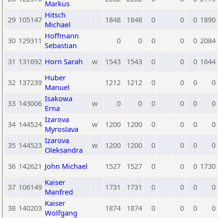
Markus
Hitsch
29
105147
1848
1848
0
0
0
1890
Michael
Hoffmann
30
129311
0
0
0
0
0
2084
Sebastian
31
131692
Horn Sarah
w
1543
1543
0
0
0
1644
Huber
32
137239
1212
1212
0
0
0
0
Manuel
Isakowa
33
143006
w
0
0
0
0
0
0
Erna
Izarova
34
144524
w
1200
1200
0
0
0
0
Myroslava
Izarova
35
144523
w
1200
1200
0
0
0
0
Oleksandra
36
142621
John Michael
1527
1527
0
0
0
1730
Kaiser
37
106149
1731
1731
0
0
0
0
Manfred
Kaiser
38
140203
1874
1874
0
0
0
0
Wolfgang