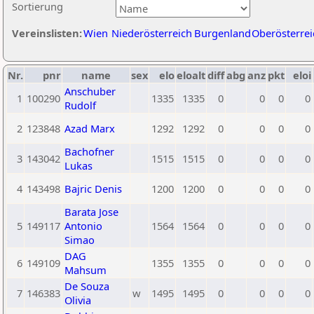
Sortierung
Vereinslisten:
Wien
Niederösterreich
Burgenland
Oberösterrei
Nr.
pnr
name
sex
elo
eloalt
diff
abg
anz
pkt
eloi
Anschuber
1
100290
1335
1335
0
0
0
0
Rudolf
2
123848
Azad Marx
1292
1292
0
0
0
0
Bachofner
3
143042
1515
1515
0
0
0
0
Lukas
4
143498
Bajric Denis
1200
1200
0
0
0
0
Barata Jose
5
149117
Antonio
1564
1564
0
0
0
0
Simao
DAG
6
149109
1355
1355
0
0
0
0
Mahsum
De Souza
7
146383
w
1495
1495
0
0
0
0
Olivia