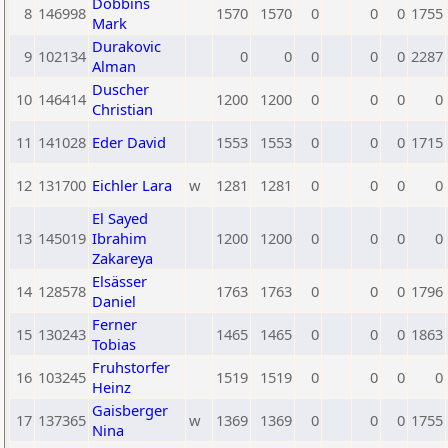
Dobbins
8
146998
1570
1570
0
0
0
1755
Mark
Durakovic
9
102134
0
0
0
0
0
2287
Alman
Duscher
10
146414
1200
1200
0
0
0
0
Christian
11
141028
Eder David
1553
1553
0
0
0
1715
12
131700
Eichler Lara
w
1281
1281
0
0
0
0
El Sayed
13
145019
Ibrahim
1200
1200
0
0
0
0
Zakareya
Elsässer
14
128578
1763
1763
0
0
0
1796
Daniel
Ferner
15
130243
1465
1465
0
0
0
1863
Tobias
Fruhstorfer
16
103245
1519
1519
0
0
0
0
Heinz
Gaisberger
17
137365
w
1369
1369
0
0
0
1755
Nina