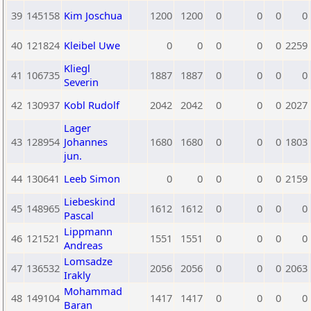
39
145158
Kim Joschua
1200
1200
0
0
0
0
40
121824
Kleibel Uwe
0
0
0
0
0
2259
Kliegl
41
106735
1887
1887
0
0
0
0
Severin
42
130937
Kobl Rudolf
2042
2042
0
0
0
2027
Lager
43
128954
Johannes
1680
1680
0
0
0
1803
jun.
44
130641
Leeb Simon
0
0
0
0
0
2159
Liebeskind
45
148965
1612
1612
0
0
0
0
Pascal
Lippmann
46
121521
1551
1551
0
0
0
0
Andreas
Lomsadze
47
136532
2056
2056
0
0
0
2063
Irakly
Mohammad
48
149104
1417
1417
0
0
0
0
Baran