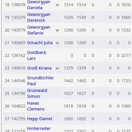
Geworgyan
18
138078
w
1514
1514
0
0
0
1616
Daniela
Geworgyan
19
135379
1539
1539
0
0
0
1660
Derenick
Geworgyan
20
143579
w
1200
1200
0
0
0
1532
Stefanie
21
140605
Gmachl Julia
w
1200
1200
0
0
0
0
Goldbeck
22
136162
0
0
0
0
0
2217
Lars
23
149018
Groß Kirana
w
1379
1379
0
0
0
0
Grundbichler
24
144546
1442
1442
0
0
0
1723
Paul
Grünwald
25
134790
1627
1627
0
0
0
0
Simon
Havas
26
104822
1818
1818
0
0
0
1989
Clemens
27
142795
Hepp Daniel
1692
1692
0
0
0
0
Hinterreiter
28
122376
2202
2202
0
0
0
2175