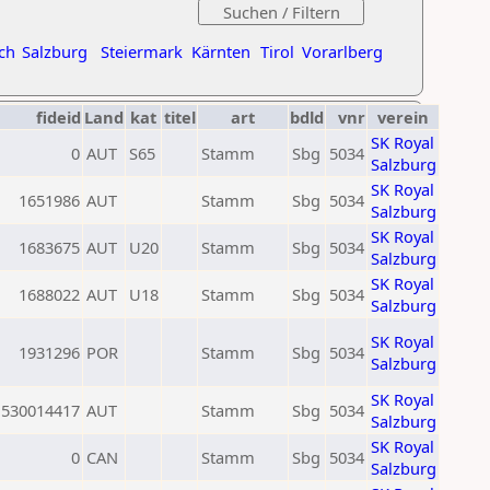
ch
Salzburg
Steiermark
Kärnten
Tirol
Vorarlberg
fideid
Land
kat
titel
art
bdld
vnr
verein
SK Royal
0
AUT
S65
Stamm
Sbg
5034
Salzburg
SK Royal
1651986
AUT
Stamm
Sbg
5034
Salzburg
SK Royal
1683675
AUT
U20
Stamm
Sbg
5034
Salzburg
SK Royal
1688022
AUT
U18
Stamm
Sbg
5034
Salzburg
SK Royal
1931296
POR
Stamm
Sbg
5034
Salzburg
SK Royal
530014417
AUT
Stamm
Sbg
5034
Salzburg
SK Royal
0
CAN
Stamm
Sbg
5034
Salzburg