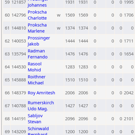
59
121857
1931
1931
0
0
0
1995
Johannes
Prokscha
60
142796
w
1569
1569
0
0
0
1706
Charlotte
Prokscha
61
144810
w
1374
1374
0
0
0
0
Marlene
Prossinger
62
140053
1444
1444
0
0
0
1711
Jakob
Radman
63
135794
1476
1476
0
0
0
1654
Fernando
Rasool
64
144530
1283
1283
0
0
0
0
Mohid
Roithner
65
145888
1510
1510
0
0
0
0
Michael
66
148379
Roy Amritesh
2006
2006
0
0
0
2042
Rumerskirch
67
140788
1427
1427
0
0
0
0
Udo Mag.
Sabljov
68
144191
2096
2096
0
0
0
2101
Stevan
Schinwald
69
143209
1200
1200
0
0
0
0
Bernhard