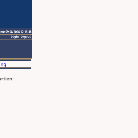
ime 09.08.2026 12:13:48
Login
Logout
artien: