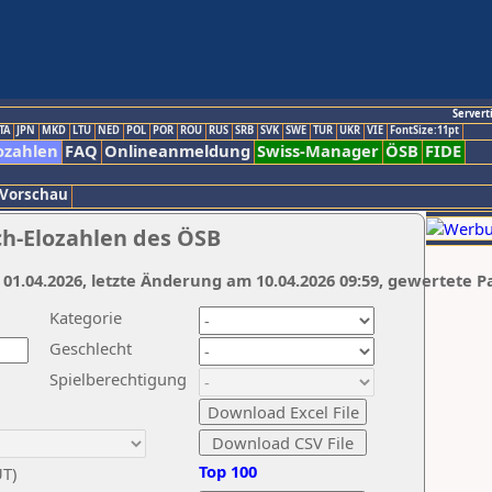
Servert
TA
JPN
MKD
LTU
NED
POL
POR
ROU
RUS
SRB
SVK
SWE
TUR
UKR
VIE
FontSize:11pt
ozahlen
FAQ
Onlineanmeldung
Swiss-Manager
ÖSB
FIDE
 Vorschau
ch-Elozahlen des ÖSB
 01.04.2026, letzte Änderung am 10.04.2026 09:59, gewertete P
Kategorie
Geschlecht
Spielberechtigung
Top 100
UT)