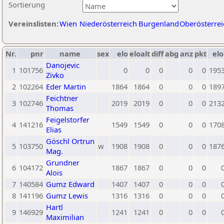
Sortierung
Vereinslisten:
Wien
Niederösterreich
Burgenland
Oberösterrei
Nr.
pnr
name
sex
elo
eloalt
diff
abg
anz
pkt
elo
Danojevic
1
101756
0
0
0
0
0
195
Zivko
2
102264
Eder Martin
1864
1864
0
0
0
189
Feichtner
3
102746
2019
2019
0
0
0
213
Thomas
Feigelstorfer
4
141216
1549
1549
0
0
0
170
Elias
Göschl Ortrun
5
103750
w
1908
1908
0
0
0
187
Mag.
Grundner
6
104172
1867
1867
0
0
0
Alois
7
140584
Gumz Edward
1407
1407
0
0
0
8
141196
Gumz Lewis
1316
1316
0
0
0
Hartl
9
146929
1241
1241
0
0
0
Maximilian