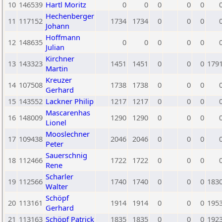
10
146539
Hartl Moritz
0
0
0
0
0
Hechenberger
11
117152
1734
1734
0
0
0
Johann
Hoffmann
12
148635
0
0
0
0
0
Julian
Kirchner
13
143323
1451
1451
0
0
0
179
Martin
Kreuzer
14
107508
1738
1738
0
0
0
Gerhard
15
143552
Lackner Philip
1217
1217
0
0
0
Mascarenhas
16
148009
1290
1290
0
0
0
Lionel
Mooslechner
17
109438
2046
2046
0
0
0
Peter
Sauerschnig
18
112466
1722
1722
0
0
0
Rene
Scharler
19
112566
1740
1740
0
0
0
183
Walter
Schöpf
20
113161
1914
1914
0
0
0
195
Gerhard
21
113163
Schöpf Patrick
1835
1835
0
0
0
192