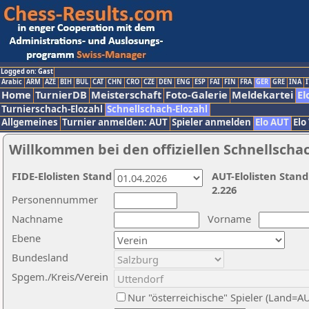
Logged on: Gast
Arabic
ARM
AZE
BIH
BUL
CAT
CHN
CRO
CZE
DEN
ENG
ESP
FAI
FIN
FRA
GER
GRE
INA
I
Home
TurnierDB
Meisterschaft
Foto-Galerie
Meldekartei
El
Turnierschach-Elozahl
Schnellschach-Elozahl
Allgemeines
Turnier anmelden: AUT
Spieler anmelden
Elo AUT
Elo
Willkommen bei den offiziellen Schnellscha
FIDE-Elolisten Stand
AUT-Elolisten Stand
2.226
Personennummer
Nachname
Vorname
Ebene
Bundesland
Spgem./Kreis/Verein
Nur "österreichische" Spieler (Land=A