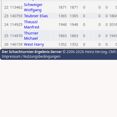
Schweiger
22
113462
1871
1871
0
0
0
Wolfgang
23
140793
Teubner Elias
1365
1365
0
0
0
180
Theussl
24
114925
1948
1948
0
0
0
201
Manfred
Thurner
25
114970
1863
1863
0
0
0
194
Michael
26
146159
West Harry
1352
1352
0
0
0
Der Schachturnier-Ergebnis-Server
© 2006-2026 Heinz Herzog
, CMS
Impressum / Nutzungsbedingungen