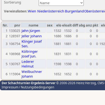
Sortierung
Vereinslisten:
Wien
Niederösterreich
Burgenland
Oberösterrei
Nr.
pnr
name
sex
elo
eloalt
diff
abg
anz
pkt
el
1
133025
Jahn Jürgen
1532
1532
0
0
0
2
128597
Jeller Johann
1686
1686
0
0
0
Klinger Josef
3
106754
1881
1881
0
0
0
192
Sen.
Költringer
4
106968
1831
1831
0
0
0
Josef Jun.
Lederer
5
130767
1598
1598
0
0
0
Helmut
Weilbuchner
6
115904
1652
1652
0
0
0
Johann
Der Schachturnier-Ergebnis-Server
© 2006-2026 Heinz Herzog
, CMS
Impressum / Nutzungsbedingungen