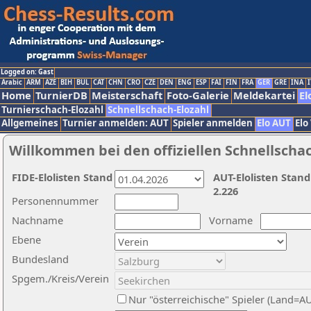
Logged on: Gast
Arabic
ARM
AZE
BIH
BUL
CAT
CHN
CRO
CZE
DEN
ENG
ESP
FAI
FIN
FRA
GER
GRE
INA
I
Home
TurnierDB
Meisterschaft
Foto-Galerie
Meldekartei
El
Turnierschach-Elozahl
Schnellschach-Elozahl
Allgemeines
Turnier anmelden: AUT
Spieler anmelden
Elo AUT
Elo
Willkommen bei den offiziellen Schnellscha
FIDE-Elolisten Stand
AUT-Elolisten Stand
2.226
Personennummer
Nachname
Vorname
Ebene
Bundesland
Spgem./Kreis/Verein
Nur "österreichische" Spieler (Land=A