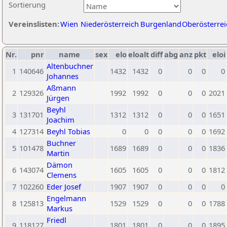
Sortierung
Vereinslisten:
Wien
Niederösterreich
Burgenland
Oberösterrei
Nr.
pnr
name
sex
elo
eloalt
diff
abg
anz
pkt
eloi
Altenbuchner
1
140646
1432
1432
0
0
0
0
Johannes
Aßmann
2
129326
1992
1992
0
0
0
2021
Jürgen
Beyhl
3
131701
1312
1312
0
0
0
1651
Joachim
4
127314
Beyhl Tobias
0
0
0
0
0
1692
Buchner
5
101478
1689
1689
0
0
0
1836
Martin
Dämon
6
143074
1605
1605
0
0
0
1812
Clemens
7
102260
Eder Josef
1907
1907
0
0
0
0
Engelmann
8
125813
1529
1529
0
0
0
1788
Markus
Friedl
9
118127
1801
1801
0
0
0
1895