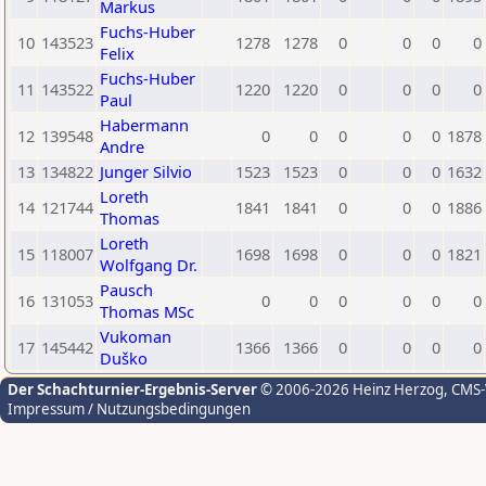
Markus
Fuchs-Huber
10
143523
1278
1278
0
0
0
0
Felix
Fuchs-Huber
11
143522
1220
1220
0
0
0
0
Paul
Habermann
12
139548
0
0
0
0
0
1878
Andre
13
134822
Junger Silvio
1523
1523
0
0
0
1632
Loreth
14
121744
1841
1841
0
0
0
1886
Thomas
Loreth
15
118007
1698
1698
0
0
0
1821
Wolfgang Dr.
Pausch
16
131053
0
0
0
0
0
0
Thomas MSc
Vukoman
17
145442
1366
1366
0
0
0
0
Duško
Der Schachturnier-Ergebnis-Server
© 2006-2026 Heinz Herzog
, CMS
Impressum / Nutzungsbedingungen