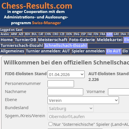
Logged on: Gast
Arabic
ARM
AZE
BIH
BUL
CAT
CHN
CRO
CZE
DEN
ENG
ESP
FAI
FIN
FRA
GER
GRE
INA
I
Home
TurnierDB
Meisterschaft
Foto-Galerie
Meldekartei
El
Turnierschach-Elozahl
Schnellschach-Elozahl
Allgemeines
Turnier anmelden: AUT
Spieler anmelden
Elo AUT
Elo
Willkommen bei den offiziellen Schnellscha
FIDE-Elolisten Stand
AUT-Elolisten Stand
2.226
Personennummer
Nachname
Vorname
Ebene
Bundesland
Spgem./Kreis/Verein
Nur "österreichische" Spieler (Land=A