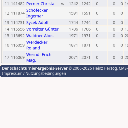
11
141482
Perner Christa
w
1242
1242
0
0
0
1
Schöfecker
12
111874
1591
1591
0
0
0
Ingemar
13
114731
Sycek Adolf
1744
1744
0
0
0
14
115556
Vorreiter Günter
1706
1706
0
0
0
1
15
115692
Waldner Alois
1971
1971
0
0
0
2
Werdecker
16
116059
1871
1871
0
0
0
1
Roland
Werndl Erich
17
116069
2071
2071
0
0
0
2
Mag.
Der Schachturnier-Ergebnis-Server
© 2006-2026 Heinz Herzog
, CMS
Impressum / Nutzungsbedingungen