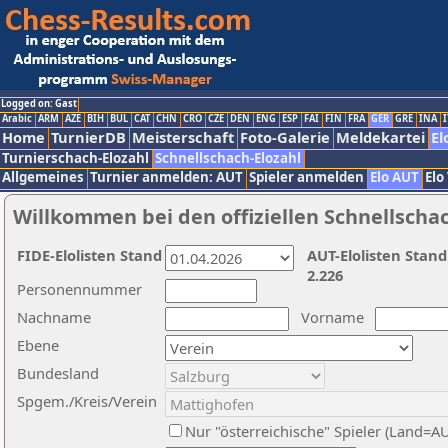
Logged on: Gast
Arabic
ARM
AZE
BIH
BUL
CAT
CHN
CRO
CZE
DEN
ENG
ESP
FAI
FIN
FRA
GER
GRE
INA
I
Home
TurnierDB
Meisterschaft
Foto-Galerie
Meldekartei
El
Turnierschach-Elozahl
Schnellschach-Elozahl
Allgemeines
Turnier anmelden: AUT
Spieler anmelden
Elo AUT
Elo
Willkommen bei den offiziellen Schnellscha
FIDE-Elolisten Stand
AUT-Elolisten Stand
2.226
Personennummer
Nachname
Vorname
Ebene
Bundesland
Spgem./Kreis/Verein
Nur "österreichische" Spieler (Land=A