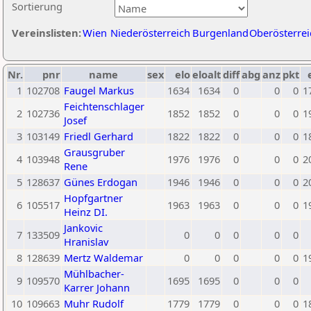
Sortierung
Vereinslisten:
Wien
Niederösterreich
Burgenland
Oberösterrei
Nr.
pnr
name
sex
elo
eloalt
diff
abg
anz
pkt
1
102708
Faugel Markus
1634
1634
0
0
0
1
Feichtenschlager
2
102736
1852
1852
0
0
0
1
Josef
3
103149
Friedl Gerhard
1822
1822
0
0
0
1
Grausgruber
4
103948
1976
1976
0
0
0
2
Rene
5
128637
Günes Erdogan
1946
1946
0
0
0
2
Hopfgartner
6
105517
1963
1963
0
0
0
1
Heinz DI.
Jankovic
7
133509
0
0
0
0
0
Hranislav
8
128639
Mertz Waldemar
0
0
0
0
0
1
Mühlbacher-
9
109570
1695
1695
0
0
0
Karrer Johann
10
109663
Muhr Rudolf
1779
1779
0
0
0
1