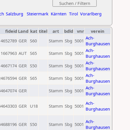
ch
Salzburg
Steiermark
Kärnten
Tirol
Vorarlberg
fideid
Land
kat
titel
art
bdld
vnr
verein
Ach-
4652789
GER
S60
Stamm
Sbg
5001
Burghausen
Ach-
1667963
AUT
S65
Stamm
Sbg
5001
Burghausen
Ach-
4667174
GER
S50
Stamm
Sbg
5001
Burghausen
Ach-
24676594
GER
S65
Stamm
Sbg
5001
Burghausen
Ach-
34647074
GER
Stamm
Sbg
5001
Burghausen
Ach-
34643303
GER
U18
Stamm
Sbg
5001
Burghausen
Ach-
34688196
GER
S50
Stamm
Sbg
5001
Burghausen