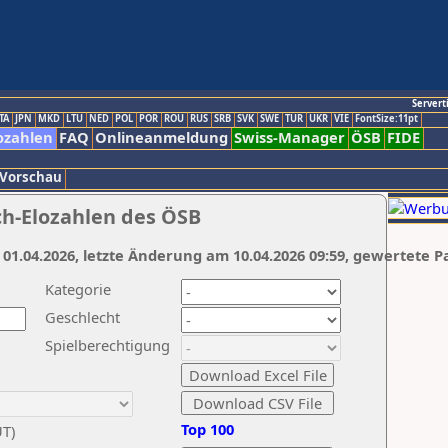
Servert
TA
JPN
MKD
LTU
NED
POL
POR
ROU
RUS
SRB
SVK
SWE
TUR
UKR
VIE
FontSize:11pt
ozahlen
FAQ
Onlineanmeldung
Swiss-Manager
ÖSB
FIDE
 Vorschau
ch-Elozahlen des ÖSB
 01.04.2026, letzte Änderung am 10.04.2026 09:59, gewertete P
Kategorie
Geschlecht
Spielberechtigung
Top 100
UT)