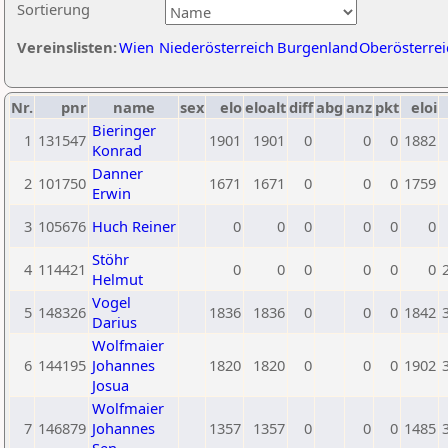
Sortierung
Vereinslisten:
Wien
Niederösterreich
Burgenland
Oberösterrei
Nr.
pnr
name
sex
elo
eloalt
diff
abg
anz
pkt
eloi
Bieringer
1
131547
1901
1901
0
0
0
1882
Konrad
Danner
2
101750
1671
1671
0
0
0
1759
Erwin
3
105676
Huch Reiner
0
0
0
0
0
0
Stöhr
4
114421
0
0
0
0
0
0
Helmut
Vogel
5
148326
1836
1836
0
0
0
1842
Darius
Wolfmaier
6
144195
Johannes
1820
1820
0
0
0
1902
Josua
Wolfmaier
7
146879
Johannes
1357
1357
0
0
0
1485