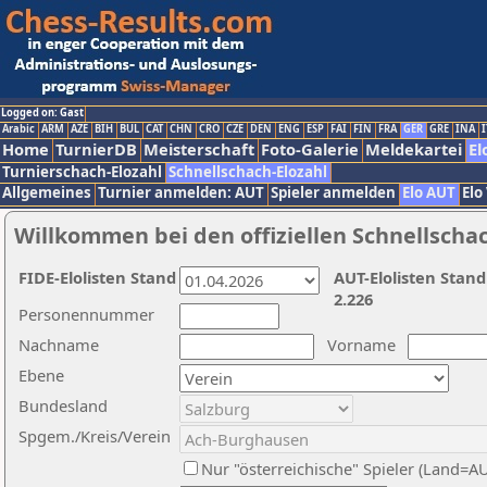
Logged on: Gast
Arabic
ARM
AZE
BIH
BUL
CAT
CHN
CRO
CZE
DEN
ENG
ESP
FAI
FIN
FRA
GER
GRE
INA
I
Home
TurnierDB
Meisterschaft
Foto-Galerie
Meldekartei
El
Turnierschach-Elozahl
Schnellschach-Elozahl
Allgemeines
Turnier anmelden: AUT
Spieler anmelden
Elo AUT
Elo
Willkommen bei den offiziellen Schnellscha
FIDE-Elolisten Stand
AUT-Elolisten Stand
2.226
Personennummer
Nachname
Vorname
Ebene
Bundesland
Spgem./Kreis/Verein
Nur "österreichische" Spieler (Land=A