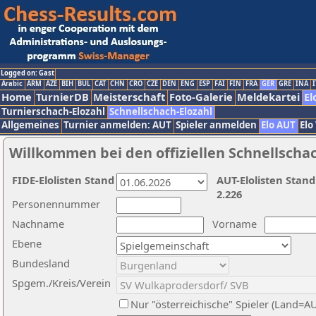
Logged on: Gast
Arabic
ARM
AZE
BIH
BUL
CAT
CHN
CRO
CZE
DEN
ENG
ESP
FAI
FIN
FRA
GER
GRE
INA
I
Home
TurnierDB
Meisterschaft
Foto-Galerie
Meldekartei
El
Turnierschach-Elozahl
Schnellschach-Elozahl
Allgemeines
Turnier anmelden: AUT
Spieler anmelden
Elo AUT
Elo
Willkommen bei den offiziellen Schnellscha
FIDE-Elolisten Stand
AUT-Elolisten Stand
2.226
Personennummer
Nachname
Vorname
Ebene
Bundesland
Spgem./Kreis/Verein
Nur "österreichische" Spieler (Land=A