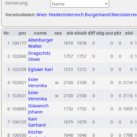
Sortierung
Vereinslisten:
Wien
Niederösterreich
Burgenland
Oberösterrei
Nr.
pnr
name
sex
elo
eloalt
diff
abg
anz
pkt
eloi
Altenburger
1
100177
1878
1878
0
0
0
0
1
Walter
Dragschitz
2
102060
1757
1757
0
0
0
0
1
Oliver
3
102338
Eglsäer Karl
1572
1572
0
0
0
0
1
Exler
4
102621
w
2100
2100
0
0
0
2116
1
Veronika
Exler
5
102621
w
2100
2100
0
0
0
2116
1
Veronika
Glavanich
6
103683
1732
1732
0
0
0
1955
1
Johann
Kain
7
106125
1679
1679
0
0
0
0
1
Gerhard
Köcher
8
106930
1648
1648
0
0
0
1798
1