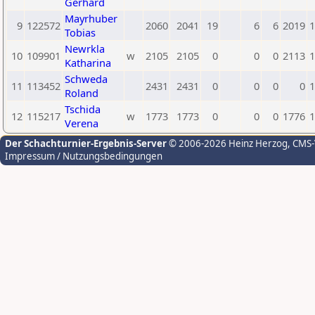
Gerhard
Mayrhuber
9
122572
2060
2041
19
6
6
2019
1
Tobias
Newrkla
10
109901
w
2105
2105
0
0
0
2113
1
Katharina
Schweda
11
113452
2431
2431
0
0
0
0
1
Roland
Tschida
12
115217
w
1773
1773
0
0
0
1776
1
Verena
Der Schachturnier-Ergebnis-Server
© 2006-2026 Heinz Herzog
, CMS
Impressum / Nutzungsbedingungen