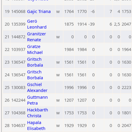
19
145068
Gajic Triana
w
1764
1770
-6
7
4
1753
Gerö
20
135399
1875
1914
-39
6
2,5
2047
Leonhard
Granitzer
21
144872
w
0
0
0
0
0
0
Renate
Gratze
22
103937
1984
1984
0
0
0
1964
Michael
Gritsch
23
136547
w
1561
1561
0
0
0
1630
Borbala
Gritsch
24
136547
w
1561
1561
0
0
0
1630
Borbala
Gschiel
25
130083
1996
1996
0
0
0
2223
Alexander
Guttmann
26
142244
w
1207
1207
0
0
0
0
Petra
Hackbarth
27
104368
w
1753
1753
0
0
0
1801
Christa
Hapala
28
104637
w
1929
1929
0
0
0
2047
Elisabeth