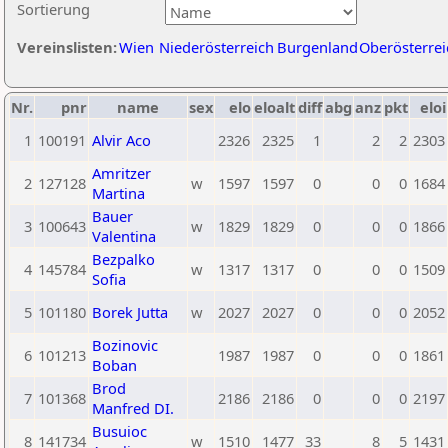
Sortierung
Vereinslisten:
Wien
Niederösterreich
Burgenland
Oberösterrei
Nr.
pnr
name
sex
elo
eloalt
diff
abg
anz
pkt
eloi
1
100191
Alvir Aco
2326
2325
1
2
2
2303
Amritzer
2
127128
w
1597
1597
0
0
0
1684
Martina
Bauer
3
100643
w
1829
1829
0
0
0
1866
Valentina
Bezpalko
4
145784
w
1317
1317
0
0
0
1509
Sofia
5
101180
Borek Jutta
w
2027
2027
0
0
0
2052
Bozinovic
6
101213
1987
1987
0
0
0
1861
Boban
Brod
7
101368
2186
2186
0
0
0
2197
Manfred DI.
Busuioc
8
141734
w
1510
1477
33
8
5
1431