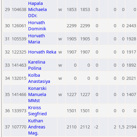
Hapala
29
104638
Michaela
w
1853
1853
0
0
0
0
DDr.
Horvath
30
126061
2299
2299
0
0
0
2443
Dominik
Horvath
31
105539
w
1905
1905
0
0
0
1928
Maria
32
122325
Horvath Reka
w
1907
1907
0
0
0
1917
Karelina
33
141463
w
0
0
0
0
0
1892
Polina
Kolba
34
132015
w
0
0
0
0
0
2021
Anastasiya
Konarski
35
141466
Manuela
w
1227
1227
0
0
0
1407
MMst
Kroiss
36
133973
1501
1501
0
0
0
0
Siegfried
Kuthan
37
107770
Andreas
2110
2112
-2
2
1,5
2194
Mag.