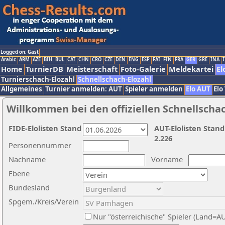
Logged on: Gast
Arabic
ARM
AZE
BIH
BUL
CAT
CHN
CRO
CZE
DEN
ENG
ESP
FAI
FIN
FRA
GER
GRE
INA
I
Home
TurnierDB
Meisterschaft
Foto-Galerie
Meldekartei
El
Turnierschach-Elozahl
Schnellschach-Elozahl
Allgemeines
Turnier anmelden: AUT
Spieler anmelden
Elo AUT
Elo
Willkommen bei den offiziellen Schnellscha
FIDE-Elolisten Stand
AUT-Elolisten Stand
2.226
Personennummer
Nachname
Vorname
Ebene
Bundesland
Spgem./Kreis/Verein
Nur "österreichische" Spieler (Land=A