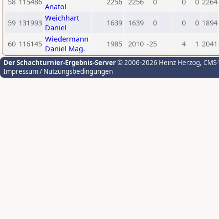
58
115486
2256
2256
0
0
0
2264
Anatol
Weichhart
59
131993
1639
1639
0
0
0
1894
Daniel
Wiedermann
60
116145
1985
2010
-25
4
1
2041
Daniel Mag.
Der Schachturnier-Ergebnis-Server
© 2006-2026 Heinz Herzog
, CMS
Impressum / Nutzungsbedingungen