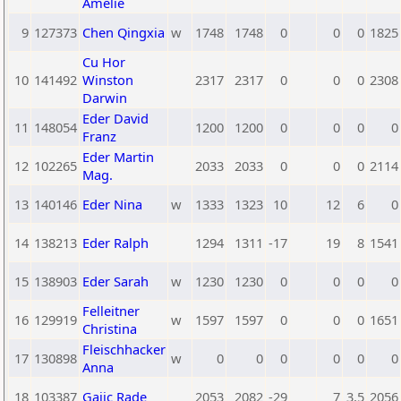
Amelie
9
127373
Chen Qingxia
w
1748
1748
0
0
0
1825
Cu Hor
10
141492
Winston
2317
2317
0
0
0
2308
Darwin
Eder David
11
148054
1200
1200
0
0
0
0
Franz
Eder Martin
12
102265
2033
2033
0
0
0
2114
Mag.
13
140146
Eder Nina
w
1333
1323
10
12
6
0
14
138213
Eder Ralph
1294
1311
-17
19
8
1541
15
138903
Eder Sarah
w
1230
1230
0
0
0
0
Felleitner
16
129919
w
1597
1597
0
0
0
1651
Christina
Fleischhacker
17
130898
w
0
0
0
0
0
0
Anna
18
103387
Gajic Rade
2053
2082
-29
7
3,5
2056