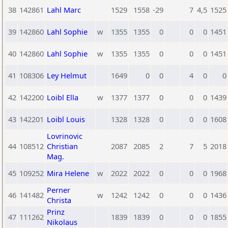
38
142861
Lahl Marc
1529
1558
-29
7
4,5
1525
39
142860
Lahl Sophie
w
1355
1355
0
0
0
1451
40
142860
Lahl Sophie
w
1355
1355
0
0
0
1451
41
108306
Ley Helmut
1649
0
0
4
0
0
42
142200
Loibl Ella
w
1377
1377
0
0
0
1439
43
142201
Loibl Louis
1328
1328
0
0
0
1608
Lovrinovic
44
108512
Christian
2087
2085
2
7
5
2018
Mag.
45
109252
Mira Helene
w
2022
2022
0
0
0
1968
Perner
46
141482
w
1242
1242
0
0
0
1436
Christa
Prinz
47
111262
1839
1839
0
0
0
1855
Nikolaus