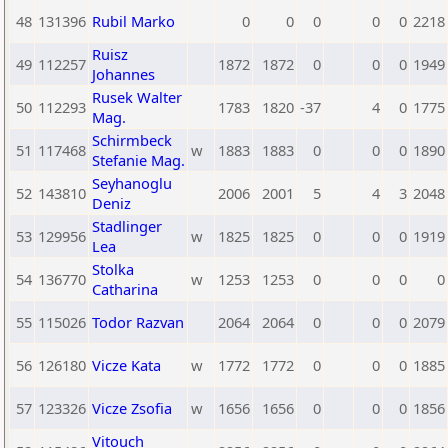
48
131396
Rubil Marko
0
0
0
0
0
2218
Ruisz
49
112257
1872
1872
0
0
0
1949
Johannes
Rusek Walter
50
112293
1783
1820
-37
4
0
1775
Mag.
Schirmbeck
51
117468
w
1883
1883
0
0
0
1890
Stefanie Mag.
Seyhanoglu
52
143810
2006
2001
5
4
3
2048
Deniz
Stadlinger
53
129956
w
1825
1825
0
0
0
1919
Lea
Stolka
54
136770
w
1253
1253
0
0
0
0
Catharina
55
115026
Todor Razvan
2064
2064
0
0
0
2079
56
126180
Vicze Kata
w
1772
1772
0
0
0
1885
57
123326
Vicze Zsofia
w
1656
1656
0
0
0
1856
Vitouch