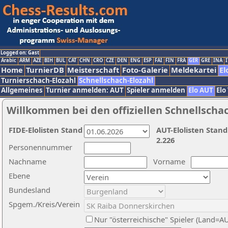
Logged on: Gast
Arabic
ARM
AZE
BIH
BUL
CAT
CHN
CRO
CZE
DEN
ENG
ESP
FAI
FIN
FRA
GER
GRE
INA
I
Home
TurnierDB
Meisterschaft
Foto-Galerie
Meldekartei
El
Turnierschach-Elozahl
Schnellschach-Elozahl
Allgemeines
Turnier anmelden: AUT
Spieler anmelden
Elo AUT
Elo
Willkommen bei den offiziellen Schnellscha
FIDE-Elolisten Stand
AUT-Elolisten Stand
2.226
Personennummer
Nachname
Vorname
Ebene
Bundesland
Spgem./Kreis/Verein
Nur "österreichische" Spieler (Land=A