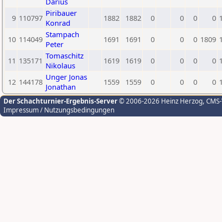
Darius
Piribauer
9
110797
1882
1882
0
0
0
0
Konrad
Stampach
10
114049
1691
1691
0
0
0
1809
Peter
Tomaschitz
11
135171
1619
1619
0
0
0
0
Nikolaus
Unger Jonas
12
144178
1559
1559
0
0
0
0
Jonathan
Der Schachturnier-Ergebnis-Server
© 2006-2026 Heinz Herzog
, CMS
Impressum / Nutzungsbedingungen