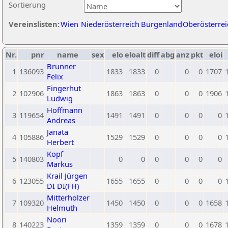
Sortierung
Vereinslisten:
Wien
Niederösterreich
Burgenland
Oberösterrei
Nr.
pnr
name
sex
elo
eloalt
diff
abg
anz
pkt
eloi
Brunner
1
136093
1833
1833
0
0
0
1707
Felix
Fingerhut
2
102906
1863
1863
0
0
0
1906
Ludwig
Hoffmann
3
119654
1491
1491
0
0
0
0
Andreas
Janata
4
105886
1529
1529
0
0
0
0
Herbert
Kopf
5
140803
0
0
0
0
0
0
Markus
Krail Jürgen
6
123055
1655
1655
0
0
0
0
DI DI(FH)
Mitterholzer
7
109320
1450
1450
0
0
0
1658
Helmuth
Noori
8
140223
1359
1359
0
0
0
1678