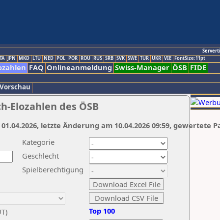
Servert
TA
JPN
MKD
LTU
NED
POL
POR
ROU
RUS
SRB
SVK
SWE
TUR
UKR
VIE
FontSize:11pt
ozahlen
FAQ
Onlineanmeldung
Swiss-Manager
ÖSB
FIDE
 Vorschau
ch-Elozahlen des ÖSB
 01.04.2026, letzte Änderung am 10.04.2026 09:59, gewertete P
Kategorie
Geschlecht
Spielberechtigung
Top 100
UT)