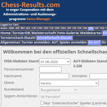
Logged on: Gast
Arabic
ARM
AZE
BIH
BUL
CAT
CHN
CRO
CZE
DEN
ENG
ESP
FAI
FIN
FRA
GER
GRE
INA
I
Home
TurnierDB
Meisterschaft
Foto-Galerie
Meldekartei
El
Turnierschach-Elozahl
Schnellschach-Elozahl
Allgemeines
Turnier anmelden: AUT
Spieler anmelden
Elo AUT
Elo
Willkommen bei den offiziellen Schnellscha
FIDE-Elolisten Stand
AUT-Elolisten Stand
2.226
Personennummer
Nachname
Vorname
Ebene
Bundesland
Spgem./Kreis/Verein
Nur "österreichische" Spieler (Land=A