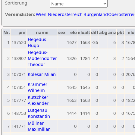
Sortierung
Vereinslisten:
Wien
Niederösterreich
Burgenland
Oberösterrei
Nr.
pnr
name
sex
elo
eloalt
diff
abg
anz
pkt
elo
Hegedüs
1
137520
1627
1663
-36
6
3
167
Hugo
Hegedüs-
2
138902
Möderndorfer
1326
1284
42
3
2
156
Theodor
3
107071
Kolesar Milan
0
0
0
0
0
207
Krammer
4
107351
1645
1645
0
0
0
Wilhelm
Kutschker
5
107777
1663
1663
0
0
0
182
Alexander
Lütgenau
6
148753
1414
1414
0
0
0
167
Konstantin
Müllner
7
141771
0
0
0
0
0
Maximilian