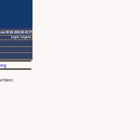
ime 08.08.2026 00:42:27
Login
Logout
artien: