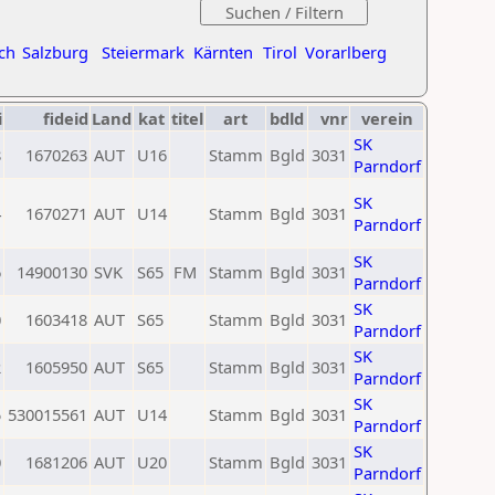
ch
Salzburg
Steiermark
Kärnten
Tirol
Vorarlberg
i
fideid
Land
kat
titel
art
bdld
vnr
verein
SK
8
1670263
AUT
U16
Stamm
Bgld
3031
Parndorf
SK
4
1670271
AUT
U14
Stamm
Bgld
3031
Parndorf
SK
6
14900130
SVK
S65
FM
Stamm
Bgld
3031
Parndorf
SK
0
1603418
AUT
S65
Stamm
Bgld
3031
Parndorf
SK
2
1605950
AUT
S65
Stamm
Bgld
3031
Parndorf
SK
5
530015561
AUT
U14
Stamm
Bgld
3031
Parndorf
SK
0
1681206
AUT
U20
Stamm
Bgld
3031
Parndorf