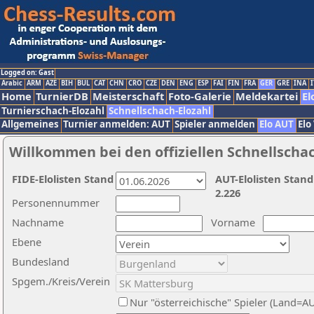
Logged on: Gast
Arabic
ARM
AZE
BIH
BUL
CAT
CHN
CRO
CZE
DEN
ENG
ESP
FAI
FIN
FRA
GER
GRE
INA
I
Home
TurnierDB
Meisterschaft
Foto-Galerie
Meldekartei
El
Turnierschach-Elozahl
Schnellschach-Elozahl
Allgemeines
Turnier anmelden: AUT
Spieler anmelden
Elo AUT
Elo
Willkommen bei den offiziellen Schnellscha
FIDE-Elolisten Stand
AUT-Elolisten Stand
2.226
Personennummer
Nachname
Vorname
Ebene
Bundesland
Spgem./Kreis/Verein
Nur "österreichische" Spieler (Land=A