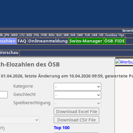
Servert
TA
JPN
MKD
LTU
NED
POL
POR
ROU
RUS
SRB
SVK
SWE
TUR
UKR
VIE
FontSize:11pt
ozahlen
FAQ
Onlineanmeldung
Swiss-Manager
ÖSB
FIDE
 Vorschau
ch-Elozahlen des ÖSB
 01.04.2026, letzte Änderung am 10.04.2026 09:59, gewertete P
Kategorie
Geschlecht
Spielberechtigung
Top 100
UT)