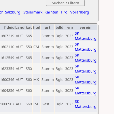
ch
Salzburg
Steiermark
Kärnten
Tirol
Vorarlberg
fideid
Land
kat
titel
art
bdld
vnr
verein
SK
1607219
AUT
S65
Stamm
Bgld
3023
Mattersburg
SK
1602110
AUT
S50
CM
Stamm
Bgld
3023
Mattersburg
SK
1612549
AUT
S65
Stamm
Bgld
3023
Mattersburg
SK
1623354
AUT
S50
Stamm
Bgld
3023
Mattersburg
SK
1600346
AUT
S60
MK
Stamm
Bgld
3023
Mattersburg
SK
1604856
AUT
S60
Stamm
Bgld
3023
Mattersburg
SK
1600907
AUT
S60
IM
Gast
Bgld
3023
Mattersburg