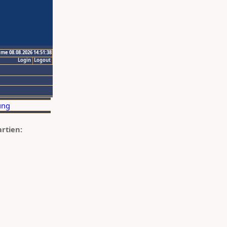
ime 08.08.2026 14:51:38
Login
Logout
artien: