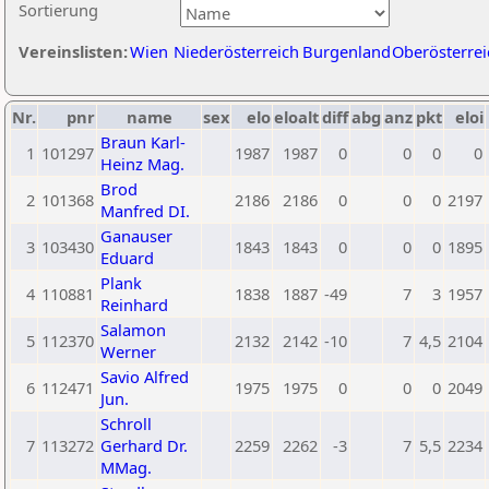
Sortierung
Vereinslisten:
Wien
Niederösterreich
Burgenland
Oberösterrei
Nr.
pnr
name
sex
elo
eloalt
diff
abg
anz
pkt
eloi
Braun Karl-
1
101297
1987
1987
0
0
0
0
Heinz Mag.
Brod
2
101368
2186
2186
0
0
0
2197
Manfred DI.
Ganauser
3
103430
1843
1843
0
0
0
1895
Eduard
Plank
4
110881
1838
1887
-49
7
3
1957
Reinhard
Salamon
5
112370
2132
2142
-10
7
4,5
2104
Werner
Savio Alfred
6
112471
1975
1975
0
0
0
2049
Jun.
Schroll
7
113272
Gerhard Dr.
2259
2262
-3
7
5,5
2234
MMag.